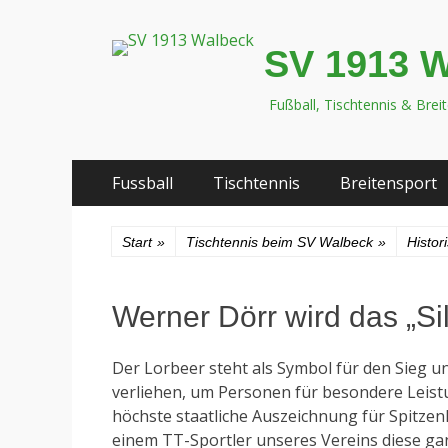
SV 1913 
Fußball, Tischtennis & Brei
Zum
Primäres
Fussball
Tischtennis
Breitensport
Inhalt
Menü
springen
Start
»
Tischtennis beim SV Walbeck
»
Histor
Werner Dörr wird das „Si
Der Lorbeer steht als Symbol für den Sieg 
verliehen, um Personen für besondere Leistu
höchste staatliche Auszeichnung für Spitzen
einem TT-Sportler unseres Vereins diese ga