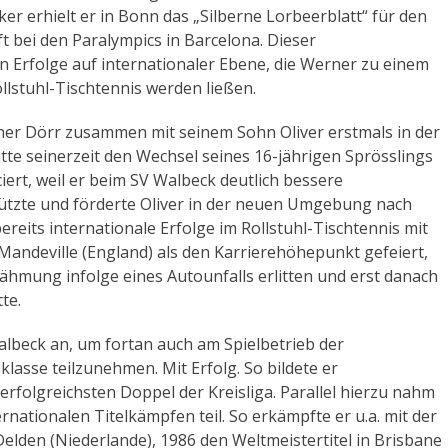
r erhielt er in Bonn das „Silberne Lorbeerblatt“ für den
t bei den Paralympics in Barcelona. Dieser
n Erfolge auf internationaler Ebene, die Werner zu einem
llstuhl-Tischtennis werden ließen.
ner Dörr zusammen mit seinem Sohn Oliver erstmals in der
te seinerzeit den Wechsel seines 16-jährigen Sprösslings
ert, weil er beim SV Walbeck deutlich bessere
ützte und förderte Oliver in der neuen Umgebung nach
reits internationale Erfolge im Rollstuhl-Tischtennis mit
 Mandeville (England) als den Karrierehöhepunkt gefeiert,
ähmung infolge eines Autounfalls erlitten und erst danach
te.
albeck an, um fortan auch am Spielbetrieb der
sklasse teilzunehmen. Mit Erfolg. So bildete er
erfolgreichsten Doppel der Kreisliga. Parallel hierzu nahm
nationalen Titelkämpfen teil. So erkämpfte er u.a. mit der
elden (Niederlande), 1986 den Weltmeistertitel in Brisbane