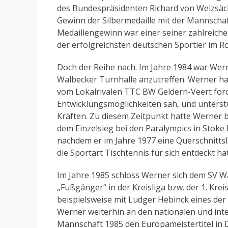
des Bundespräsidenten Richard von Weizsäcke
Gewinn der Silbermedaille mit der Mannschaf
Medaillengewinn war einer seiner zahlreiche
der erfolgreichsten deutschen Sportler im Ro
Doch der Reihe nach. Im Jahre 1984 war Wer
Walbecker Turnhalle anzutreffen. Werner hat
vom Lokalrivalen TTC BW Geldern-Veert forci
Entwicklungsmöglichkeiten sah, und unterst
Kräften. Zu diesem Zeitpunkt hatte Werner be
dem Einzelsieg bei den Paralympics in Stoke
nachdem er im Jahre 1977 eine Querschnittsl
die Sportart Tischtennis für sich entdeckt hat
Im Jahre 1985 schloss Werner sich dem SV W
„Fußgänger“ in der Kreisliga bzw. der 1. Krei
beispielsweise mit Ludger Hebinck eines der 
Werner weiterhin an den nationalen und inter
Mannschaft 1985 den Europameistertitel in D