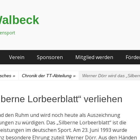
Walbeck
tensport
Verein
Sponsoren
Mitglied werden
Förde
isches
»
Chronik der TT-Abteilung
»
Werner Dörr wird das „Silber
lberne Lorbeerblatt“ verliehen
und den Ruhm und wird noch heute als Auszeichnung
ngen zu würdigen. Das „Silberne Lorbeerblatt“ ist die
leistungen im deutschen Sport. Am 23. Juni 1993 wurde
nz besondere Ehrung zuteil: Werner Dörr. Aus den Händen