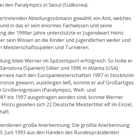
ei den Paralympics in Seoul (Südkorea).
ertretenden Abteilungsobmann gewählt; ein Amt, welches
e und in das er sein enormes Fachwissen und seine
fang der 1990er Jahre unterstützte er Jugendwart Heinz
 er sein Wissen an die Kinder und Jugendlichen weiter und
 Meisterschaftsspielen und Turnieren.
lung blieb Werner im Spitzensport erfolgreich. So holte er
arcelona (Spanien) Silber und 1996 in Atlanta (USA)
 Karriere nach den Europameisterschaften 1997 in Stockholm
ronze gewann, ausklingen ließ, konnte er auf Großartiges
en Großereignissen (Paralympics, Welt- und
1981 bis 1997 ausgetragen worden sind, konnte Werner
Hinzu gesellen sich 22 Deutsche Meistertitel: elf im Einzel,
haft.
, verdienen große Anerkennung. Die größte Anerkennung
 23. Juni 1993 aus den Händen des Bundespräsidenten