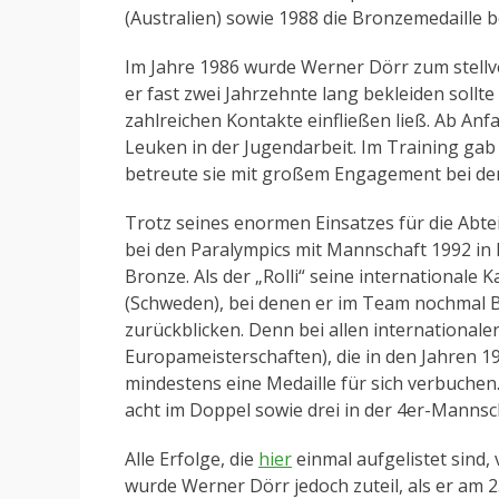
(Australien) sowie 1988 die Bronzemedaille b
Im Jahre 1986 wurde Werner Dörr zum stellv
er fast zwei Jahrzehnte lang bekleiden sollt
zahlreichen Kontakte einfließen ließ. Ab An
Leuken in der Jugendarbeit. Im Training gab
betreute sie mit großem Engagement bei den
Trotz seines enormen Einsatzes für die Abtei
bei den Paralympics mit Mannschaft 1992 in B
Bronze. Als der „Rolli“ seine internationale
(Schweden), bei denen er im Team nochmal B
zurückblicken. Denn bei allen international
Europameisterschaften), die in den Jahren 
mindestens eine Medaille für sich verbuchen. 
acht im Doppel sowie drei in der 4er-Mannsc
Alle Erfolge, die
hier
einmal aufgelistet sind
wurde Werner Dörr jedoch zuteil, als er am