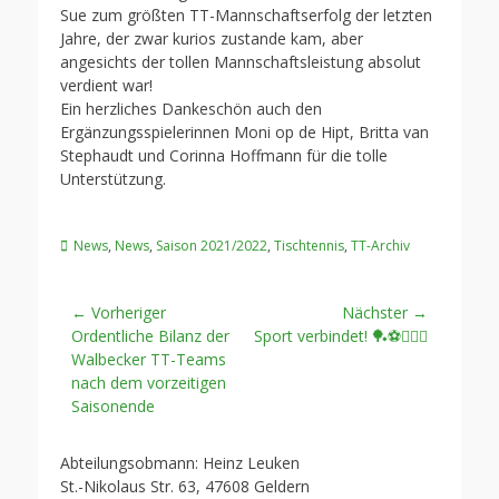
Sue zum größten TT-Mannschaftserfolg der letzten
Jahre, der zwar kurios zustande kam, aber
angesichts der tollen Mannschaftsleistung absolut
verdient war!
Ein herzliches Dankeschön auch den
Ergänzungsspielerinnen Moni op de Hipt, Britta van
Stephaudt und Corinna Hoffmann für die tolle
Unterstützung.
Kategorien
News
,
News
,
Saison 2021/2022
,
Tischtennis
,
TT-Archiv
Beitragsnavigation
← Vorheriger
Nächster →
Vorheriger
Nächster
Ordentliche Bilanz der
Sport verbindet! 🏓⚽️🏃🏼‍♀️
Beitrag:
Beitrag:
Walbecker TT-Teams
nach dem vorzeitigen
Saisonende
Abteilungsobmann: Heinz Leuken
St.-Nikolaus Str. 63, 47608 Geldern