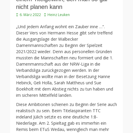
nicht planen kann
Veröffentlicht
Autor
6. März 2022
Heinz Leuken
am
„Und jedem Anfang wohnt ein Zauber inne …“.
Dieser Vers von Hermann Hesse gibt sehr treffend
die Ausgangslage der Walbecker
Damenmannschaften zu Beginn der Spielzeit
2021/2022 wieder. Denn aus personellen Gründen
mussten die Mannschaften neu formiert und die 1.
Damenmannschaft aus der NRW-Liga in die
Verbandsliga zurückgezogen werden. In der
Verbandsliga wollte man in der Besetzung Hanne
Hebinck, Geli Holla, Sarah Mattheus und Sue
Boekholt mit dem Abstieg nichts zu tun haben und
im sicheren Mittelfeld landen.
Diese Ambitionen schienen zu Beginn der Serie auch
realistisch zu sein. Beim Titelaspiranten TTC
indeland Jülich setzte es eine deutliche 1:8-
Niederlage. Am 2. Spieltag gab es immerhin ein
Remis beim ETuS Wedau, wenngleich man mehr