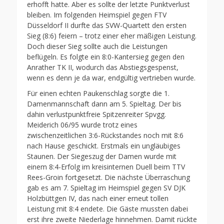
erhofft hatte. Aber es sollte der letzte Punktverlust
bleiben. Im folgenden Heimspiel gegen FTV
Düsseldorf II durfte das SVW-Quartett den ersten
Sieg (8:6) feiern – trotz einer eher mäßigen Leistung.
Doch dieser Sieg sollte auch die Leistungen
beflügeln. Es folgte ein 8:0-Kantersieg gegen den
Anrather TK II, wodurch das Abstiegsgespenst,
wenn es denn je da war, endgültig vertrieben wurde.
Für einen echten Paukenschlag sorgte die 1.
Damenmannschaft dann am 5. Spieltag. Der bis
dahin verlustpunktfreie Spitzenreiter Spvgg.
Meiderich 06/95 wurde trotz eines
zwischenzeitlichen 3:6-Rückstandes noch mit 8:6
nach Hause geschickt. Erstmals ein ungläubiges
Staunen. Der Siegeszug der Damen wurde mit
einem 8:4-Erfolg im kreisinternen Duell beim TTV
Rees-Groin fortgesetzt. Die nächste Überraschung
gab es am 7. Spieltag im Heimspiel gegen SV DJK
Holzbüttgen IV, das nach einer erneut tollen
Leistung mit 8:4 endete. Die Gäste mussten dabei
erst ihre zweite Niederlage hinnehmen. Damit rückte