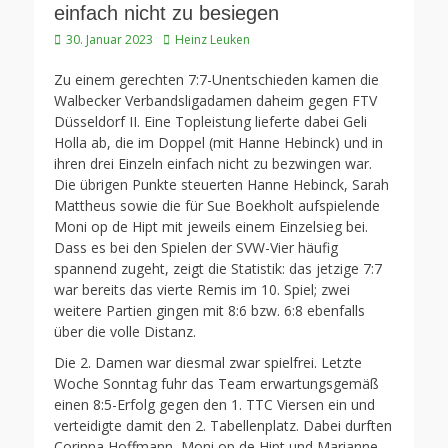
einfach nicht zu besiegen
Veröffentlicht
Autor
30. Januar 2023
Heinz Leuken
am
Zu einem gerechten 7:7-Unentschieden kamen die
Walbecker Verbandsligadamen daheim gegen FTV
Düsseldorf II. Eine Topleistung lieferte dabei Geli
Holla ab, die im Doppel (mit Hanne Hebinck) und in
ihren drei Einzeln einfach nicht zu bezwingen war.
Die übrigen Punkte steuerten Hanne Hebinck, Sarah
Mattheus sowie die für Sue Boekholt aufspielende
Moni op de Hipt mit jeweils einem Einzelsieg bei.
Dass es bei den Spielen der SVW-Vier häufig
spannend zugeht, zeigt die Statistik: das jetzige 7:7
war bereits das vierte Remis im 10. Spiel; zwei
weitere Partien gingen mit 8:6 bzw. 6:8 ebenfalls
über die volle Distanz.
Die 2. Damen war diesmal zwar spielfrei. Letzte
Woche Sonntag fuhr das Team erwartungsgemäß
einen 8:5-Erfolg gegen den 1. TTC Viersen ein und
verteidigte damit den 2. Tabellenplatz. Dabei durften
Corinna Hoffmann, Moni op de Hipt und Marianne