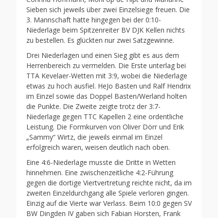
Sieben sich jeweils über zwei Einzelsiege freuen. Die
3. Mannschaft hatte hingegen bei der 0:10-
Niederlage beim Spitzenreiter BV DJK Kellen nichts
zu bestellen. Es glückten nur zwei Satzgewinne.
Drei Niederlagen und einen Sieg gibt es aus dem
Herrenbereich zu vermelden. Die Erste unterlag bei
TTA Kevelaer-Wetten mit 3:9, wobei die Niederlage
etwas zu hoch ausfiel. HeJo Basten und Ralf Hendrix
im Einzel sowie das Doppel Basten/Werland holten
die Punkte. Die Zweite zeigte trotz der 3:7-
Niederlage gegen TTC Kapellen 2 eine ordentliche
Leistung. Die Formkurven von Oliver Dörr und Erik
„Sammy“ Wirtz, die jeweils einmal im Einzel
erfolgreich waren, weisen deutlich nach oben.
Eine 4:6-Niederlage musste die Dritte in Wetten
hinnehmen. Eine zwischenzeitliche 4:2-Führung
gegen die dortige Viertvertretung reichte nicht, da im
zweiten Einzeldurchgang alle Spiele verloren gingen.
Einzig auf die Vierte war Verlass. Beim 10:0 gegen SV
BW Dingden IV gaben sich Fabian Horsten, Frank