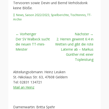
Tervooren sowie Devin und Bernd Verhölsdonk
keine Blöße.
Kategorien
News
,
Saison 2022/2023
,
Spielberichte
,
Tischtennis
,
TT-
Archiv
Beitragsnavigation
← Vorheriger
Nächster →
Vorheriger
Nächster
Der SV Walbeck sucht
2. Herren gewinnt 6:4 in
Beitrag:
Beitrag:
die neuen TT-mini-
Wetten und gibt die rote
Meister
Laterne ab – Markus
Günther mit einer
Topleistung
Abteilungsobmann: Heinz Leuken
St.-Nikolaus Str. 63, 47608 Geldern
Tel: 02831 134721
Mail an Heinz
Damenwartin: Britta Spehr