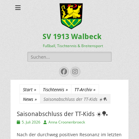
SV 1913 Walbeck
Fußball, Tischtennis & Breitensport
Suchen
nach:
Facebook
Instagram
Start
»
Tischtennis
»
TT-Archiv
»
News
»
Saisonabschluss der TT-Kids ☀️🏓
Saisonabschluss der TT-Kids ☀️🏓
Veröffentlicht
Autor
5. Juli 2026
Anna Croonenbroeck
am
Nach der durchweg positiven Resonanz im letzten