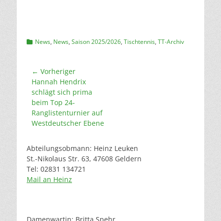
Kategorien
News
,
News
,
Saison 2025/2026
,
Tischtennis
,
TT-Archiv
Beitragsnavigation
← Vorheriger
Vorheriger
Hannah Hendrix
Beitrag:
schlägt sich prima
beim Top 24-
Ranglistenturnier auf
Westdeutscher Ebene
Abteilungsobmann: Heinz Leuken
St.-Nikolaus Str. 63, 47608 Geldern
Tel: 02831 134721
Mail an Heinz
Damenwartin: Britta Spehr