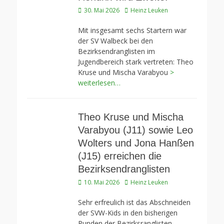
Veröffentlicht
Autor
30. Mai 2026
Heinz Leuken
am
Mit insgesamt sechs Startern war
der SV Walbeck bei den
Bezirksendranglisten im
Jugendbereich stark vertreten: Theo
Kruse und Mischa Varabyou
>
weiterlesen…
Theo Kruse und Mischa
Varabyou (J11) sowie Leo
Wolters und Jona Hanßen
(J15) erreichen die
Bezirksendranglisten
Veröffentlicht
Autor
10. Mai 2026
Heinz Leuken
am
Sehr erfreulich ist das Abschneiden
der SVW-Kids in den bisherigen
Runden der Bezirksranglisten.