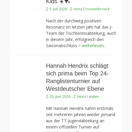
Kids ☀️🏓
Veröffentlicht
Autor
5. Juli 2026
Anna Croonenbroeck
am
Nach der durchweg positiven
Resonanz im letzten Jahr hat das J-
Team der Tischtennisabteilung, auch
in diesem Jahr, erfolgreich den
Saisonabschluss
> weiterlesen…
Hannah Hendrix schlägt
sich prima beim Top 24-
Ranglistenturnier auf
Westdeutscher Ebene
Veröffentlicht
Autor
25. Juni 2026
Heinz Leuken
am
Mit Hannah Hendrix nahm erstmals
seit mehreren Jahren wieder jemand
aus der TT-Jugendabteilung an
einem offiziellen Turnier auf