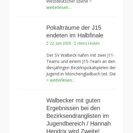
Westdeutscher Ebene
>
weiterlesen…
Pokalträume der J15
endeten im Halbfinale
Veröffentlicht
Autor
22. Juni 2026
Heinz Leuken
am
Der SV Walbeck nahm mit zwei J11-
Teams und einem J15-Team an den
diesjährigen Bezirkspokalspielen der
Jugend in Mönchengladbach teil. Die
> weiterlesen…
Walbecker mit guten
Ergebnissen bei den
Bezirksendranglisten im
Jugendbereich / Hannah
Hendrix wird Zweite!