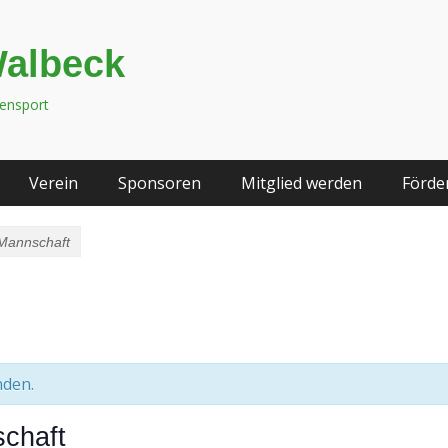
Walbeck
tensport
Verein
Sponsoren
Mitglied werden
Förde
Mannschaft
nden.
chaft