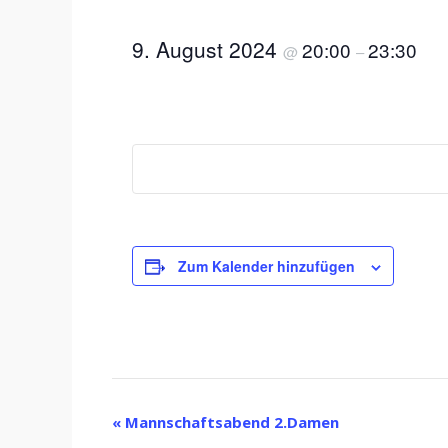
9. August 2024
20:00
23:30
@
–
Zum Kalender hinzufügen
Veranstaltung-
«
Mannschaftsabend 2.Damen