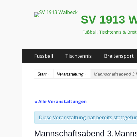
SV 1913 
Fußball, Tischtennis & Brei
Zum
Primäres
Fussball
Tischtennis
Breitensport
Inhalt
Menü
springen
Start
»
Veranstaltung
»
Mannschaftsabend 3.
« Alle Veranstaltungen
Diese Veranstaltung hat bereits stattgefu
Mannschaftsabend 3.Manns