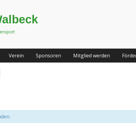
Walbeck
tensport
Verein
Sponsoren
Mitglied werden
Förde
nden.