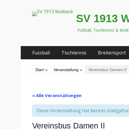
SV 1913 
Fußball, Tischtennis & Brei
Zum
Primäres
Fussball
Tischtennis
Breitensport
Inhalt
Menü
springen
Start
»
Veranstaltung
»
Vereinsbus Damen II
« Alle Veranstaltungen
Diese Veranstaltung hat bereits stattgefu
Vereinsbus Damen II