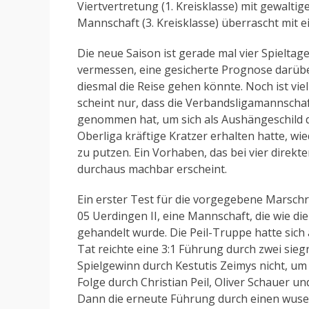
Viertvertretung (1. Kreisklasse) mit gewalti
Mannschaft (3. Kreisklasse) überrascht mit 
Die neue Saison ist gerade mal vier Spieltage 
vermessen, eine gesicherte Prognose darübe
diesmal die Reise gehen könnte. Noch ist vie
scheint nur, dass die Verbandsligamannschaft
genommen hat, um sich als Aushängeschild de
Oberliga kräftige Kratzer erhalten hatte, wi
zu putzen. Ein Vorhaben, das bei vier direk
durchaus machbar erscheint.
Ein erster Test für die vorgegebene Marsch
05 Uerdingen II, eine Mannschaft, die wie di
gehandelt wurde. Die Peil-Truppe hatte sich a
Tat reichte eine 3:1 Führung durch zwei sie
Spielgewinn durch Kestutis Zeimys nicht, um
Folge durch Christian Peil, Oliver Schauer un
Dann die erneute Führung durch einen wusel