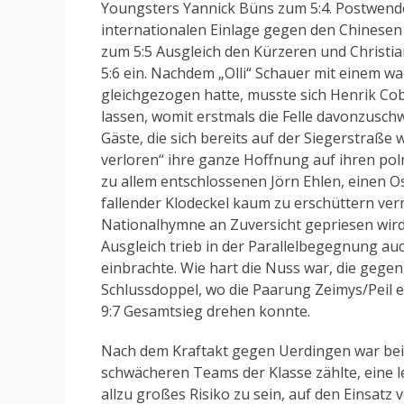
Youngsters Yannick Büns zum 5:4. Postwenden
internationalen Einlage gegen den Chinesen
zum 5:5 Ausgleich den Kürzeren und Christian
5:6 ein. Nachdem „Olli“ Schauer mit einem wack
gleichgezogen hatte, musste sich Henrik Co
lassen, womit erstmals die Felle davonzusch
Gäste, die sich bereits auf der Siegerstraße
verloren“ ihre ganze Hoffnung auf ihren poln
zu allem entschlossenen Jörn Ehlen, einen O
fallender Klodeckel kaum zu erschüttern ver
Nationalhymne an Zuversicht gepriesen wird
Ausgleich trieb in der Parallelbegegnung au
einbrachte. Wie hart die Nuss war, die gege
Schlussdoppel, wo die Paarung Zeimys/Peil e
9:7 Gesamtsieg drehen konnte.
Nach dem Kraftakt gegen Uerdingen war bei d
schwächeren Teams der Klasse zählte, eine l
allzu großes Risiko zu sein, auf den Einsatz