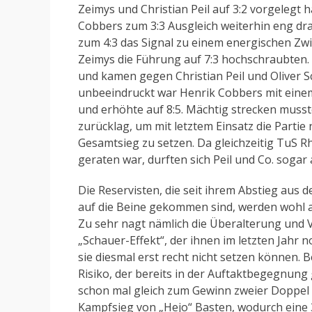
Zeimys und Christian Peil auf 3:2 vorgelegt 
Cobbers zum 3:3 Ausgleich weiterhin eng dra
zum 4:3 das Signal zu einem energischen Zwi
Zeimys die Führung auf 7:3 hochschraubten. U
und kamen gegen Christian Peil und Oliver S
unbeeindruckt war Henrik Cobbers mit einem 
und erhöhte auf 8:5. Mächtig strecken musste
zurücklag, um mit letztem Einsatz die Parti
Gesamtsieg zu setzen. Da gleichzeitig TuS Rh
geraten war, durften sich Peil und Co. sogar 
Die Reservisten, die seit ihrem Abstieg aus d
auf die Beine gekommen sind, werden wohl 
Zu sehr nagt nämlich die Überalterung und V
„Schauer-Effekt“, der ihnen im letzten Jahr 
sie diesmal erst recht nicht setzen können. B
Risiko, der bereits in der Auftaktbegegnung
schon mal gleich zum Gewinn zweier Doppe
Kampfsieg von „Hejo“ Basten, wodurch eine