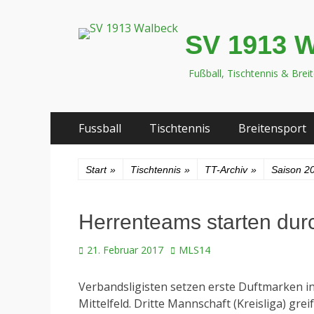
SV 1913 
Fußball, Tischtennis & Brei
Zum
Primäres
Fussball
Tischtennis
Breitensport
Inhalt
Menü
springen
Start
»
Tischtennis
»
TT-Archiv
»
Saison 2
Herrenteams starten dur
Veröffentlicht
Autor
21. Februar 2017
MLS14
am
Verbandsligisten setzen erste Duftmarken in 
Mittelfeld. Dritte Mannschaft (Kreisliga) gr