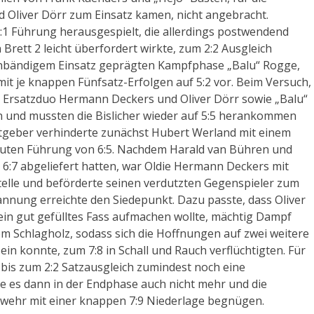
 Oliver Dörr zum Einsatz kamen, nicht angebracht.
1 Führung herausgespielt, die allerdings postwendend
ett 2 leicht überfordert wirkte, zum 2:2 Ausgleich
unbändigem Einsatz geprägten Kampfphase „Balu“ Rogge,
 je knappen Fünfsatz-Erfolgen auf 5:2 vor. Beim Versuch,
 Ersatzduo Hermann Deckers und Oliver Dörr sowie „Balu“
 und mussten die Bislicher wieder auf 5:5 herankommen
tgeber verhinderte zunächst Hubert Werland mit einem
neuten Führung von 6:5. Nachdem Harald van Bühren und
:7 abgeliefert hatten, war Oldie Hermann Deckers mit
elle und beförderte seinen verdutzten Gegenspieler zum
pannung erreichte den Siedepunkt. Dazu passte, dass Oliver
sein gut gefülltes Fass aufmachen wollte, mächtig Dampf
om Schlagholz, sodass sich die Hoffnungen auf zwei weitere
sein konnte, zum 7:8 in Schall und Rauch verflüchtigten. Für
bis zum 2:2 Satzausgleich zumindest noch eine
te es dann in der Endphase auch nicht mehr und die
nwehr mit einer knappen 7:9 Niederlage begnügen.