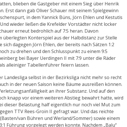
hatten, blieben die Gastgeber mit einem Sieg über Henrik
n. Erst dann gab Oliver Schauer mit seinem Spielgewinn
schenspurt, in dem Yannick Büns, Jörn Ehlen und Kestutis
nd wieder ließen die Krefelder Vorstädter nicht locker
chauer erneut bedrohlich auf 7:5 heran. Davon
überlegten Konterspiel aus der Halbdistanz zur Stelle
 sich dagegen Jörn Ehlen, der bereits nach Sätzen 1:2
e noch zu drehen und den Schlusspunkt zu einem 9:5
einberg bei Bayer Uerdingen II mit 7:9 unter die Räder
als alleiniger Tabellenführer feiern lassen.
er Landesliga selbst in der Bezirksliga nicht mehr so recht
auch in der neuen Saison keine Bäume ausreißen können.
erletzungsanfälligkeit an ihrer Substanz. Und auf den
noch knapp vor einem weiteren Abstieg bewahrt hatte, wird
ei dieser Belastung half eigentlich nur noch viel Mut zum
 gegen TTV Rees-Groin II gefragt war. Und das reichte
l (Basten/van Bühren und Werland/Sommer) sowie einem
 3:1 Führung vorgelegt werden konnte. Nachdem „Balu“