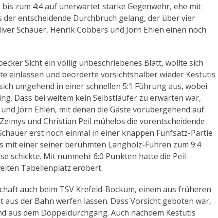
e bis zum 4:4 auf unerwartet starke Gegenwehr, ehe mit
 der entscheidende Durchbruch gelang, der über vier
 Oliver Schauer, Henrik Cobbers und Jörn Ehlen einen noch
ker Sicht ein völlig unbeschriebenes Blatt, wollte sich
te einlassen und beorderte vorsichtshalber wieder Kestutis
 sich umgehend in einer schnellen 5:1 Führung aus, wobei
ing. Dass bei weitem kein Selbstläufer zu erwarten war,
 und Jörn Ehlen, mit denen die Gäste vorübergehend auf
Zeimys und Christian Peil mühelos die vorentscheidende
 Schauer erst noch einmal in einer knappen Fünfsatz-Partie
rs mit einer seiner berühmten Langholz-Fuhren zum 9:4
se schickte. Mit nunmehr 6:0 Punkten hatte die Peil-
eiten Tabellenplatz erobert.
nschaft auch beim TSV Krefeld-Bockum, einem aus früheren
 aus der Bahn werfen lassen. Dass Vorsicht geboten war,
tand aus dem Doppeldurchgang. Auch nachdem Kestutis