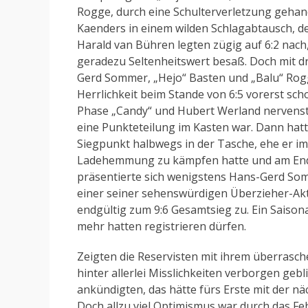
Rogge, durch eine Schulterverletzung gehan
Kaenders in einem wilden Schlagabtausch, der
Harald van Bühren legten zügig auf 6:2 nach
geradezu Seltenheitswert besaß. Doch mit d
Gerd Sommer, „Hejo“ Basten und „Balu“ Rogg
Herrlichkeit beim Stande von 6:5 vorerst sch
Phase „Candy“ und Hubert Werland nervenst
eine Punkteteilung im Kasten war. Dann hatt
Siegpunkt halbwegs in der Tasche, ehe er i
Ladehemmung zu kämpfen hatte und am Ende
präsentierte sich wenigstens Hans-Gerd Som
einer seiner sehenswürdigen Überzieher-Akt
endgültig zum 9:6 Gesamtsieg zu. Ein Saison
mehr hatten registrieren dürfen.
Zeigten die Reservisten mit ihrem überrasch
hinter allerlei Misslichkeiten verborgen geb
ankündigten, das hätte fürs Erste mit der nä
Doch allzu viel Optimismus war durch das Fe