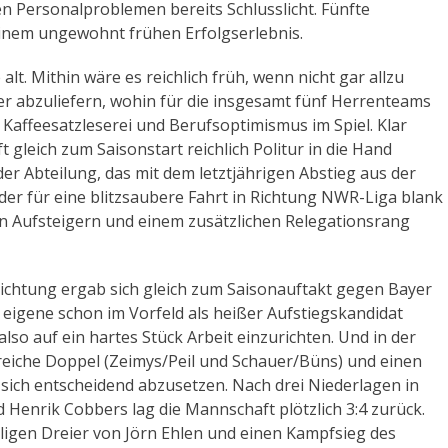
gen Personalproblemen bereits Schlusslicht. Fünfte
einem ungewohnt frühen Erfolgserlebnis.
alt. Mithin wäre es reichlich früh, wenn nicht gar allzu
r abzuliefern, wohin für die insgesamt fünf Herrenteams
l Kaffeesatzleserei und Berufsoptimismus im Spiel. Klar
 gleich zum Saisonstart reichlich Politur in die Hand
r Abteilung, das mit dem letztjährigen Abstieg aus der
eder für eine blitzsaubere Fahrt in Richtung NWR-Liga blank
ten Aufsteigern und einem zusätzlichen Relegationsrang
richtung ergab sich gleich zum Saisonauftakt gegen Bayer
e eigene schon im Vorfeld als heißer Aufstiegskandidat
lso auf ein hartes Stück Arbeit einzurichten. Und in der
greiche Doppel (Zeimys/Peil und Schauer/Büns) und einen
 sich entscheidend abzusetzen. Nach drei Niederlagen in
d Henrik Cobbers lag die Mannschaft plötzlich 3:4 zurück.
igen Dreier von Jörn Ehlen und einen Kampfsieg des