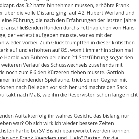
dicapt, das 3:2 hatte hinnehmen müssen, erhöhte Frank
 über die volle Distanz ging, auf 4:2. Hubert Werland und
, eine Führung, die nach den Erfahrungen der letzten Jahre
rei anschließenden Runden durchs Fettnäpfchen von Hans-
e, der verletzt aufgeben musste, war es mit der
on wieder vorbei. Zum Glück trumpften in dieser kritischen
ark auf und erhöhten auf 8:5, womit immerhin schon mal
e Harald van Bühren bei einer 2:1 Satzführung sogar den
m weiteren Verlauf des Schusswechsels zusehends mit
 noch zum 8:6 den Kürzeren ziehen musste. Gottlob
mer in blendender Spiellaune, trieb seinen Gegner mit
ionen nach Belieben vor sich her und machte den Sack
auftakt nach Maß, wie ihn die Reservisten schon lange nicht
enden Auftakterfolg ihr wahres Gesicht, das bislang nur
lieben war? Ob sich wirklich wieder bessere Zeiten
chsten Partie bei SV Bislich beantwortet werden können.
hlen von Frank Kaenders und „Hejo“ Basten, für die