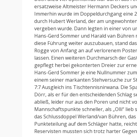
ersatzweise Altmeister Hermann Deckers und
Immerhin wurde im Doppeldurchgang eine 2:
durch Hubert Werland, der am ungewohnten Br
vergeben wurde. Dann legten in einer von 
Hans-Gerd Sommer und Harald van Bühren mit
diese Führung weiter auszubauen, stand das
Rogge von Anfang an auf verlorenem Posten
lassen. Einen weiteren Durchmarsch der Gas
gepflegt herbei gekonterten Dreier zur er
Hans-Gerd Sommer je eine Nullnummer zum 6
einem seiner markanten Stehversuche zur St
7:7 Ausgleich ins Tischtennisnirwana. Die S
Dörr, als er für den entscheidenden Schlag 
abließ, leider nur aus den Poren und nicht v
Mannschaftspunkte schneller, als „Olli“ lieb 
das Schlussdoppel Werland/van Bühren, das 
Punkteteilung auf dem Schläger hatte, reich
Reservisten mussten sich trotz harter Gege