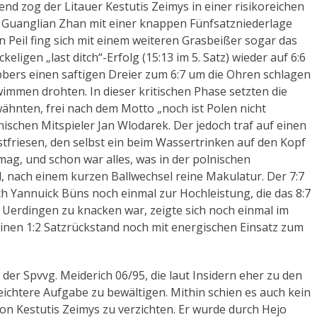
d zog der Litauer Kestutis Zeimys in einer risikoreichen
 Guanglian Zhan mit einer knappen Fünfsatzniederlage
 Peil fing sich mit einem weiteren Grasbeißer sogar das
eligen „last ditch“-Erfolg (15:13 im 5. Satz) wieder auf 6:6
bbers einen saftigen Dreier zum 6:7 um die Ohren schlagen
wimmen drohten. In dieser kritischen Phase setzten die
 wähnten, frei nach dem Motto „noch ist Polen nicht
ischen Mitspieler Jan Wlodarek. Der jedoch traf auf einen
stfriesen, den selbst ein beim Wassertrinken auf den Kopf
mag, und schon war alles, was in der polnischen
, nach einem kurzen Ballwechsel reine Makulatur. Der 7:7
ch Yannuick Büns noch einmal zur Hochleistung, die das 8:7
n Uerdingen zu knacken war, zeigte sich noch einmal im
inen 1:2 Satzrückstand noch mit energischen Einsatz zum
er Spvvg. Meiderich 06/95, die laut Insidern eher zu den
eichtere Aufgabe zu bewältigen. Mithin schien es auch kein
 von Kestutis Zeimys zu verzichten. Er wurde durch Hejo