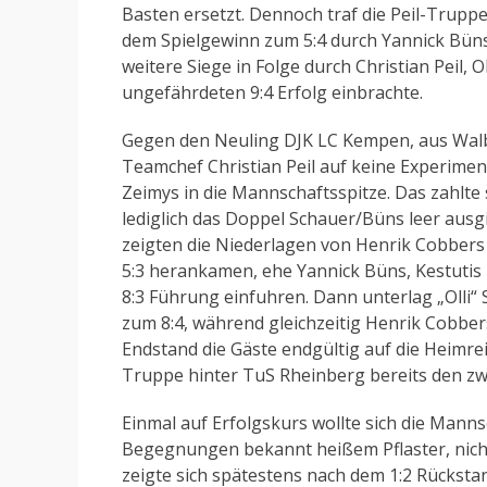
Basten ersetzt. Dennoch traf die Peil-Trupp
dem Spielgewinn zum 5:4 durch Yannick Büns
weitere Siege in Folge durch Christian Peil,
ungefährdeten 9:4 Erfolg einbrachte.
Gegen den Neuling DJK LC Kempen, aus Walbec
Teamchef Christian Peil auf keine Experimen
Zeimys in die Mannschaftsspitze. Das zahlte
lediglich das Doppel Schauer/Büns leer ausg
zeigten die Niederlagen von Henrik Cobbers
5:3 herankamen, ehe Yannick Büns, Kestutis 
8:3 Führung einfuhren. Dann unterlag „Olli“
zum 8:4, während gleichzeitig Henrik Cobbe
Endstand die Gäste endgültig auf die Heimrei
Truppe hinter TuS Rheinberg bereits den zw
Einmal auf Erfolgskurs wollte sich die Man
Begegnungen bekannt heißem Pflaster, nicht
zeigte sich spätestens nach dem 1:2 Rücks