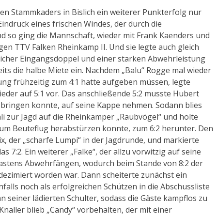
ten Stammkaders in Bislich ein weiterer Punkterfolg nur
indruck eines frischen Windes, der durch die
nd so ging die Mannschaft, wieder mit Frank Kaenders und
gen TTV Falken Rheinkamp II. Und sie legte auch gleich
icher Eingangsdoppel und einer starken Abwehrleistung
eits die halbe Miete ein. Nachdem „Balu“ Rogge mal wieder
ung frühzeitig zum 4:1 hatte aufgeben müssen, legte
ieder auf 5:1 vor. Das anschließende 5:2 musste Hubert
el bringen konnte, auf seine Kappe nehmen. Sodann blies
i zur Jagd auf die Rheinkamper „Raubvögel“ und holte
 zum Beuteflug herabstürzen konnte, zum 6:2 herunter. Den
x, der „scharfe Lumpi“ in der Jagdrunde, und markierte
7:2. Ein weiterer „Falke“, der allzu vorwitzig auf seine
 Bastens Abwehrfängen, wodurch beim Stande von 8:2 der
dezimiert worden war. Dann scheiterte zunächst ein
falls noch als erfolgreichen Schützen in die Abschussliste
n seiner lädierten Schulter, sodass die Gäste kampflos zu
Knaller blieb „Candy“ vorbehalten, der mit einer