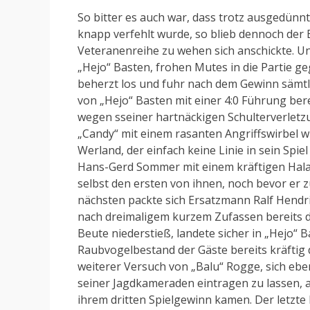
So bitter es auch war, dass trotz ausgedünn
knapp verfehlt wurde, so blieb dennoch der E
Veteranenreihe zu wehen sich anschickte. U
„Hejo“ Basten, frohen Mutes in die Partie ge
beherzt los und fuhr nach dem Gewinn sämtl
von „Hejo“ Basten mit einer 4:0 Führung ber
wegen sseiner hartnäckigen Schulterverletz
„Candy“ mit einem rasanten Angriffswirbel w
Werland, der einfach keine Linie in sein Spi
Hans-Gerd Sommer mit einem kräftigen Halal
selbst den ersten von ihnen, noch bevor er
nächsten packte sich Ersatzmann Ralf Hendri
nach dreimaligem kurzem Zufassen bereits das 
Beute niederstieß, landete sicher in „Hejo“
Raubvogelbestand der Gäste bereits kräftig 
weiterer Versuch von „Balu“ Rogge, sich eben
seiner Jagdkameraden eintragen zu lassen, a
ihrem dritten Spielgewinn kamen. Der letzte 