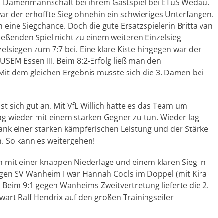
. Damenmannschaft bei ihrem Gastspiel bei ETuS Wedau.
r der erhoffte Sieg ohnehin ein schwieriges Unterfangen.
eine Siegchance. Doch die gute Ersatzspielerin Britta van
eßenden Spiel nicht zu einem weiteren Einzelsieg
elsiegen zum 7:7 bei. Eine klare Kiste hingegen war der
SEM Essen III. Beim 8:2-Erfolg ließ man den
Mit dem gleichen Ergebnis musste sich die 3. Damen bei
t sich gut an. Mit VfL Willich hatte es das Team um
ag wieder mit einem starken Gegner zu tun. Wieder lag
ank einer starken kämpferischen Leistung und der Stärke
. So kann es weitergehen!
mit einer knappen Niederlage und einem klaren Sieg in
egen SV Wanheim I war Hannah Cools im Doppel (mit Kira
. Beim 9:1 gegen Wanheims Zweitvertretung lieferte die 2.
wart Ralf Hendrix auf den großen Trainingseifer