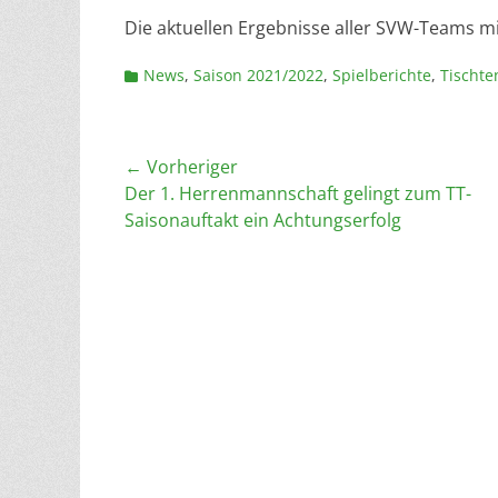
Die aktuellen Ergebnisse aller SVW-Teams m
Kategorien
News
,
Saison 2021/2022
,
Spielberichte
,
Tischte
Beitragsnavigation
← Vorheriger
Vorheriger
Der 1. Herrenmannschaft gelingt zum TT-
Beitrag:
Saisonauftakt ein Achtungserfolg