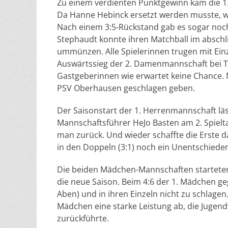
Zu einem verdienten Punktgewinn kam die 1
Da Hanne Hebinck ersetzt werden musste, wa
Nach einem 3:5-Rückstand gab es sogar noch 
Stephaudt konnte ihren Matchball im abschli
ummünzen. Alle Spielerinnen trugen mit Einz
Auswärtssieg der 2. Damenmannschaft bei TU
Gastgeberinnen wie erwartet keine Chance. 
PSV Oberhausen geschlagen geben.
Der Saisonstart der 1. Herrenmannschaft läss
Mannschaftsführer HeJo Basten am 2. Spielt
man zurück. Und wieder schaffte die Erste d
in den Doppeln (3:1) noch ein Unentschieden
Die beiden Mädchen-Mannschaften starteten 
die neue Saison. Beim 4:6 der 1. Mädchen g
Aben) und in ihren Einzeln nicht zu schlagen
Mädchen eine starke Leistung ab, die Jugend
zurückführte.