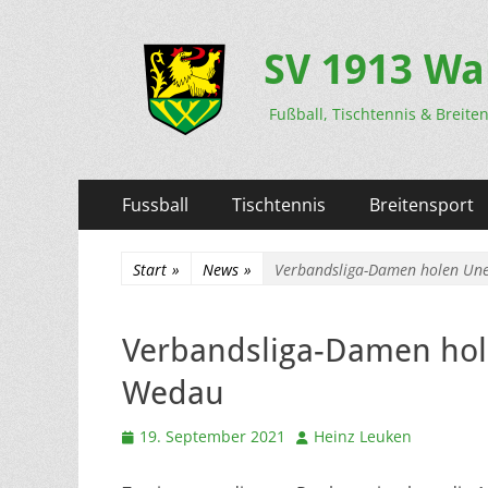
SV 1913 Wa
Fußball, Tischtennis & Breite
Primäres
Zum
Fussball
Tischtennis
Breitensport
Inhalt
Menü
springen
Start
»
News
»
Verbandsliga-Damen holen Une
Verbandsliga-Damen hol
Wedau
Veröffentlicht
Autor
19. September 2021
Heinz Leuken
am