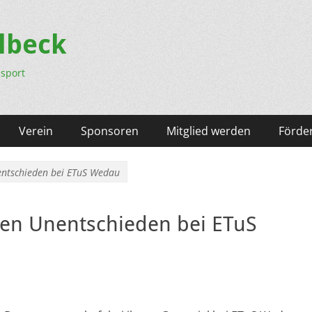
lbeck
nsport
Verein
Sponsoren
Mitglied werden
Förder
ntschieden bei ETuS Wedau
en Unentschieden bei ETuS