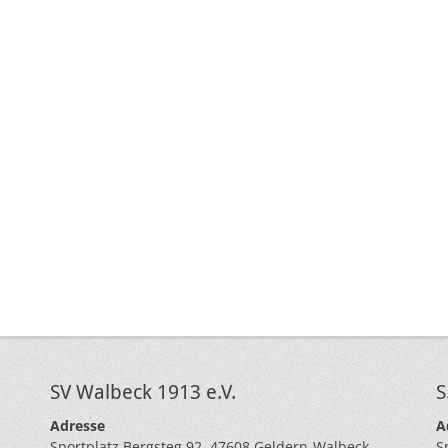
SV Walbeck 1913 e.V.
S
Adresse
A
Sportplatz Bergsteg 92, 47608 Geldern-Walbeck
S