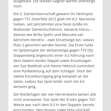
ausgebaut. Die starken Gegner warten allerdings
noch.
Die 2. Damenmannschaft gewann ihr Heimspiel
gegen TTC Osterfeld 2012 glatt mit 8:2. Marianne
Sieben, seit Jahrzehnten eine feste Größe im
Walbecker Damentischtennis, steuerte hierzu –
ebenso wie Britta Spehr und Manuela van
Adrichem-Hendrix – zwei Einzelsiege bei, sodass
Platz 2 gesichert werden konnte. Die Erste hatte
im Spitzenspiel der Verbandsliga gegen TTV DSJ
Stoppenberg angesichts einer 4:2-Führung nach
dem Gewinn beider Doppel sowie Einzelsiegen
von Sue Boekholt und Hanne Hebinck zumindest
eine Punkteteilung auf dem Schläger. Doch der
zweite Einzeldurchgang ging komplett an die
Gäste, sodass das Spiel leider noch mit 4:6
verloren ging.
Die Niederlagen der vier Herrenteams kamen alle
nicht unerwartet. Das Spiel der Ersten gegen TSV
Weeze war nach dem 0:3 in den Doppeln bereits
entschieden. HeJo Basten sowie Felix und Ralf