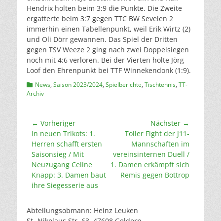
Hendrix holten beim 3:9 die Punkte. Die Zweite
ergatterte beim 3:7 gegen TTC BW Sevelen 2
immerhin einen Tabellenpunkt, weil Erik Wirtz (2)
und Oli Dörr gewannen. Das Spiel der Dritten
gegen TSV Weeze 2 ging nach zwei Doppelsiegen
noch mit 4:6 verloren. Bei der Vierten holte Jörg
Loof den Ehrenpunkt bei TTF Winnekendonk (1:9).
Kategorien
News
,
Saison 2023/2024
,
Spielberichte
,
Tischtennis
,
TT-
Archiv
Beitragsnavigation
← Vorheriger
Nächster →
Vorheriger
Nächster
In neuen Trikots: 1.
Toller Fight der J11-
Beitrag:
Beitrag:
Herren schafft ersten
Mannschaften im
Saisonsieg / Mit
vereinsinternen Duell /
Neuzugang Celine
1. Damen erkämpft sich
Knapp: 3. Damen baut
Remis gegen Bottrop
ihre Siegesserie aus
Abteilungsobmann: Heinz Leuken
St.-Nikolaus Str. 63, 47608 Geldern