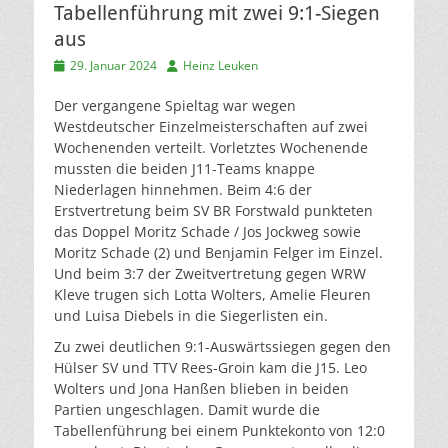
Tabellenführung mit zwei 9:1-Siegen
aus
Veröffentlicht
Autor
29. Januar 2024
Heinz Leuken
am
Der vergangene Spieltag war wegen
Westdeutscher Einzelmeisterschaften auf zwei
Wochenenden verteilt. Vorletztes Wochenende
mussten die beiden J11-Teams knappe
Niederlagen hinnehmen. Beim 4:6 der
Erstvertretung beim SV BR Forstwald punkteten
das Doppel Moritz Schade / Jos Jockweg sowie
Moritz Schade (2) und Benjamin Felger im Einzel.
Und beim 3:7 der Zweitvertretung gegen WRW
Kleve trugen sich Lotta Wolters, Amelie Fleuren
und Luisa Diebels in die Siegerlisten ein.
Zu zwei deutlichen 9:1-Auswärtssiegen gegen den
Hülser SV und TTV Rees-Groin kam die J15. Leo
Wolters und Jona Hanßen blieben in beiden
Partien ungeschlagen. Damit wurde die
Tabellenführung bei einem Punktekonto von 12:0