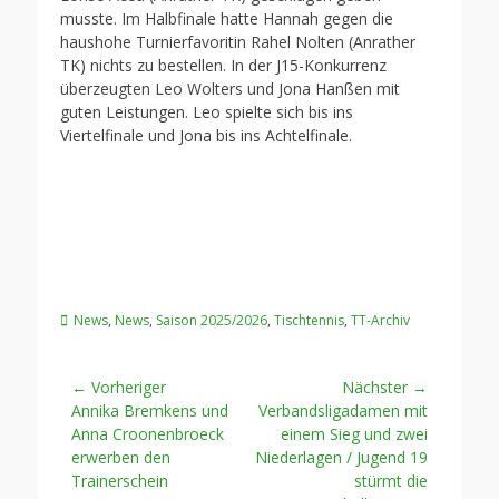
musste. Im Halbfinale hatte Hannah gegen die
haushohe Turnierfavoritin Rahel Nolten (Anrather
TK) nichts zu bestellen. In der J15-Konkurrenz
überzeugten Leo Wolters und Jona Hanßen mit
guten Leistungen. Leo spielte sich bis ins
Viertelfinale und Jona bis ins Achtelfinale.
Kategorien
News
,
News
,
Saison 2025/2026
,
Tischtennis
,
TT-Archiv
Beitragsnavigation
← Vorheriger
Nächster →
Vorheriger
Nächster
Annika Bremkens und
Verbandsligadamen mit
Beitrag:
Beitrag:
Anna Croonenbroeck
einem Sieg und zwei
erwerben den
Niederlagen / Jugend 19
Trainerschein
stürmt die