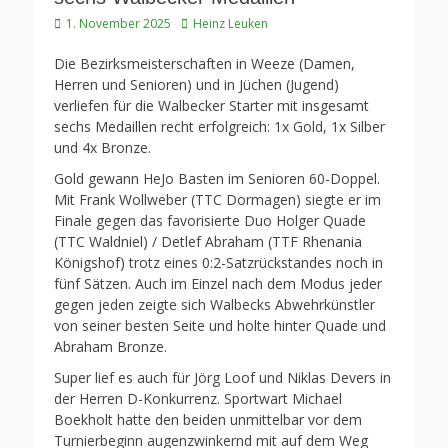
Veröffentlicht
Autor
1. November 2025
Heinz Leuken
am
Die Bezirksmeisterschaften in Weeze (Damen,
Herren und Senioren) und in Jüchen (Jugend)
verliefen für die Walbecker Starter mit insgesamt
sechs Medaillen recht erfolgreich: 1x Gold, 1x Silber
und 4x Bronze.
Gold gewann HeJo Basten im Senioren 60-Doppel.
Mit Frank Wollweber (TTC Dormagen) siegte er im
Finale gegen das favorisierte Duo Holger Quade
(TTC Waldniel) / Detlef Abraham (TTF Rhenania
Königshof) trotz eines 0:2-Satzrückstandes noch in
fünf Sätzen. Auch im Einzel nach dem Modus jeder
gegen jeden zeigte sich Walbecks Abwehrkünstler
von seiner besten Seite und holte hinter Quade und
Abraham Bronze.
Super lief es auch für Jörg Loof und Niklas Devers in
der Herren D-Konkurrenz. Sportwart Michael
Boekholt hatte den beiden unmittelbar vor dem
Turnierbeginn augenzwinkernd mit auf dem Weg