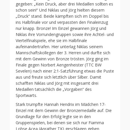
gegeben: „Kein Druck, aber drei Medaillen sollten es
schon sein!“ Und Niklas und Jörg hielten diesem
„Druck“ stand. Beide kämpften sich im Doppel bis
ins Halbfinale vor und verpassten den Finaleinzug
nur knapp. Bronze! Im Einzel gewannen Jörg und
Niklas ihre Vorrundengruppen sowie ihre Achtel- und
Viertelfinalspiele, ehe sie im Halbfinale
aufeinandertrafen. Hier unterlag Niklas seinem
Mannschaftskollegen der 3. Herren und durfte sich
mit dem Gewinn von Bronze trösten. Jörg ging im
Finale gegen Norbert Aengenheister (TTC BW
Sevelen) nach einer 2:1-Satzführung etwas die Puste
aus und freute sich letztlich über Silber. Damit
schafften Niklas und Jörg mit insgesamt drei
Medaillen tatsächlich die „Vorgaben“ des
Sportwarts.
Stark trumpfte Hannah Hendrix im Mädchen 17-
Einzel mit dem Gewinn der Bronzemedaille auf. Die
Grundlage für den Erfolg legte sie in den
Gruppenspielen, bei denen sie sich nur Fiamma
Lohse Acea (Anrather TK) geschlagen geben