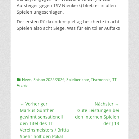
Aufsteiger gegen TSV Nieukerk) blieb er in allen
Spielen ungeschlagen.
Der ersten Rückrundenspieltag bescherte in acht
Spielen also acht Siege. Was für ein toller Auftakt!
Kategorien
News
,
Saison 2025/2026
,
Spielberichte
,
Tischtennis
,
TT-
Archiv
Beitragsnavigation
← Vorheriger
Nächster →
Vorheriger
Nächster
Markus Günther
Gute Leistungen bei
Beitrag:
Beitrag:
gewinnt sensationell
den internen Spielen
den Titel des TT-
der J 13
Vereinsmeisters / Britta
Spehr holt den Pokal