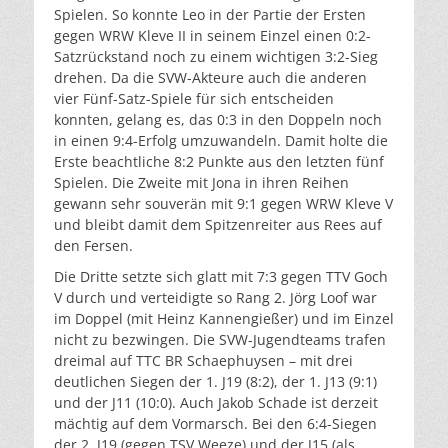
Spielen. So konnte Leo in der Partie der Ersten
gegen WRW Kleve II in seinem Einzel einen 0:2-
Satzrückstand noch zu einem wichtigen 3:2-Sieg
drehen. Da die SVW-Akteure auch die anderen
vier Fünf-Satz-Spiele für sich entscheiden
konnten, gelang es, das 0:3 in den Doppeln noch
in einen 9:4-Erfolg umzuwandeln. Damit holte die
Erste beachtliche 8:2 Punkte aus den letzten fünf
Spielen. Die Zweite mit Jona in ihren Reihen
gewann sehr souverän mit 9:1 gegen WRW Kleve V
und bleibt damit dem Spitzenreiter aus Rees auf
den Fersen.
Die Dritte setzte sich glatt mit 7:3 gegen TTV Goch
V durch und verteidigte so Rang 2. Jörg Loof war
im Doppel (mit Heinz Kannengießer) und im Einzel
nicht zu bezwingen. Die SVW-Jugendteams trafen
dreimal auf TTC BR Schaephuysen – mit drei
deutlichen Siegen der 1. J19 (8:2), der 1. J13 (9:1)
und der J11 (10:0). Auch Jakob Schade ist derzeit
mächtig auf dem Vormarsch. Bei den 6:4-Siegen
der 2. J19 (gegen TSV Weeze) und der J15 (als