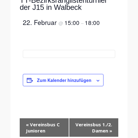
TT-Bezirksranglistenturnier
der J15 in Walbeck
22. Februar
15:00
18:00
@
–
Zum Kalender hinzufügen
Veranstaltung-
«
Vereinsbus C
Vereinsbus 1./2.
Navigation
Junioren
Damen
»