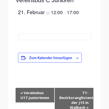
Vereinsbus C Junioren
21. Februar
12:00
17:00
@
–
Zum Kalender hinzufügen
Veranstaltung-
«
Vereinsbus
TT-
Navigation
U17 Juniorinnen
Bezirksranglistenturnier
der J15 in
Walbeck
»