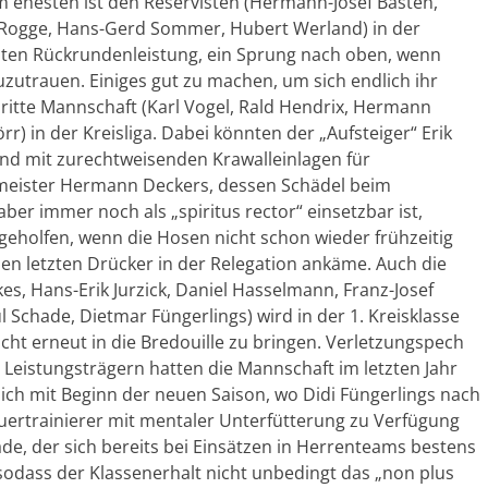
 ehesten ist den Reservisten (Hermann-Josef Basten,
 Rogge, Hans-Gerd Sommer, Hubert Werland) in der
ngsten Rückrundenleistung, ein Sprung nach oben, wenn
zuzutrauen. Einiges gut zu machen, um sich endlich ihr
ritte Mannschaft (Karl Vogel, Rald Hendrix, Hermann
örr) in der Kreisliga. Dabei könnten der „Aufsteiger“ Erik
und mit zurechtweisenden Krawalleinlagen für
eister Hermann Deckers, dessen Schädel beim
ber immer noch als „spiritus rector“ einsetzbar ist,
l geholfen, wenn die Hosen nicht schon wieder frühzeitig
 den letzten Drücker in der Relegation ankäme. Auch die
es, Hans-Erik Jurzick, Daniel Hasselmann, Franz-Josef
 Schade, Dietmar Füngerlings) wird in der 1. Kreisklasse
ht erneut in die Bredouille zu bringen. Verletzungspech
Leistungsträgern hatten die Mannschaft im letzten Jahr
ch mit Beginn der neuen Saison, wo Didi Füngerlings nach
ertrainierer mit mentaler Unterfütterung zu Verfügung
e, der sich bereits bei Einsätzen in Herrenteams bestens
sodass der Klassenerhalt nicht unbedingt das „non plus