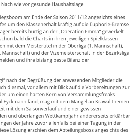
. Nach wie vor gesunde Haushaltslage.
iegsboom am Ende der Saison 2011/12 angesichts eines
fes um den Klassenerhalt kräftig auf die Euphorie-Bremse
lager bereits hurtig an der „Operation Emma“ gewerkelt
hon bald die Charts in ihren jeweiligen Spielklassen
 mit dem Meistertitel in der Oberliga (1. Mannschaft),
3. Mannschaft) und der Vizemeisterschaft in der Bezirksliga
elden und ihre bislang beste Bilanz der
ggi“ nach der Begrüßung der anwesenden Mitglieder die
h diesmal, vor allem mit Blick auf die Vorbereitungen zur
h der um einen harten Kern von Versammlungsfreaks
kal Eyckmann fand, mag mit dem Mangel an Krawallthemen
eit mit dem Saisonverlauf und einer gewissen
den und überlangen Wettkampfjahr andererseits erklärbar
gen der Jahre zuvor allenfalls bei einer Tagung in der
ese Lösung erschien dem Abteilungsboss angesichts des