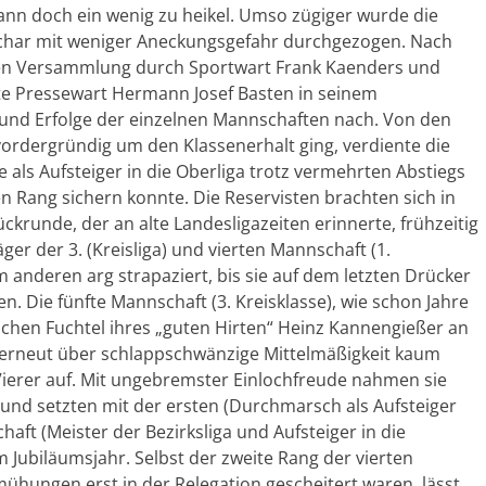
ann doch ein wenig zu heikel. Umso zügiger wurde die
har mit weniger Aneckungsgefahr durchgezogen. Nach
igen Versammlung durch Sportwart Frank Kaenders und
e Pressewart Hermann Josef Basten in seinem
 und Erfolge der einzelnen Mannschaften nach. Von den
vordergründig um den Klassenerhalt ging, verdiente die
 als Aufsteiger in die Oberliga trotz vermehrten Abstiegs
n Rang sichern konnte. Die Reservisten brachten sich in
ückrunde, der an alte Landesligazeiten erinnerte, frühzeitig
r der 3. (Kreisliga) und vierten Mannschaft (1.
 anderen arg strapaziert, bis sie auf dem letzten Drücker
. Die fünfte Mannschaft (3. Kreisklasse), wie schon Jahre
chen Fuchtel ihres „guten Hirten“ Heinz Kannengießer an
m erneut über schlappschwänzige Mittelmäßigkeit kaum
ierer auf. Mit ungebremster Einlochfreude nahmen sie
und setzten mit der ersten (Durchmarsch als Aufsteiger
haft (Meister der Bezirksliga und Aufsteiger in die
 Jubiläumsjahr. Selbst der zweite Rang der vierten
mühungen erst in der Relegation gescheitert waren, lässt