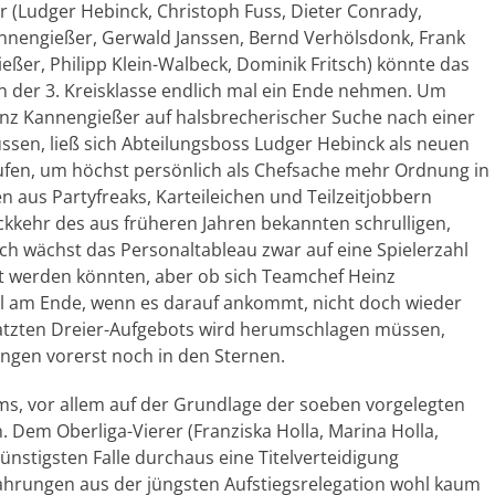
er (Ludger Hebinck, Christoph Fuss, Dieter Conrady,
nnengießer, Gerwald Janssen, Bernd Verhölsdonk, Frank
ßer, Philipp Klein-Walbeck, Dominik Fritsch) könnte das
 der 3. Kreisklasse endlich mal ein Ende nehmen. Um
nz Kannengießer auf halsbrecherischer Suche nach einer
ssen, ließ sich Abteilungsboss Ludger Hebinck als neuen
ufen, um höchst persönlich als Chefsache mehr Ordnung in
 aus Partyfreaks, Karteileichen und Teilzeitjobbern
ückkehr des aus früheren Jahren bekannten schrulligen,
h wächst das Personaltableau zwar auf eine Spielerzahl
kt werden könnten, aber ob sich Teamchef Heinz
l am Ende, wenn es darauf ankommt, nicht doch wieder
zten Dreier-Aufgebots wird herumschlagen müssen,
ungen vorerst noch in den Sternen.
s, vor allem auf der Grundlage der soeben vorgelegten
. Dem Oberliga-Vierer (Franziska Holla, Marina Holla,
ünstigsten Falle durchaus eine Titelverteidigung
ahrungen aus der jüngsten Aufstiegsrelegation wohl kaum