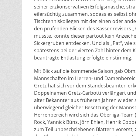
seiner erzkonservativen Erfolgsmasche, stra
eifersüchtig zusammen, sodass es selbst oh
Tischtenniskollegen mit der einen oder ander
den prüfenden Blicken des Kassenrevisors „
musste, konnte dieser partout kein Anzeich
Sickergruben entdecken. Und als „Pat“, wie 
spätestens bei der vierten Zahl hinter dem
beantragte Entlastung erfolgte einstimmig.
Mit Blick auf die kommende Saison gab Obma
Mannschaften im Herren- und Damenbereich 
Gretz hat sich vor dem Standesbeamten erke
Doppelnamen Gretz-Carbotti verlängert und 
alter Bekannter aus früheren Jahren wieder a
überwiegend gleicher Besetzung der Mannsc
Herrenbereich wird sich das Oberliga-Team (K
Rock, Yannick Büns, Jörn Ehlen, Henrik Cobb
zum Teil unbeschriebenen Blättern vorerst, 