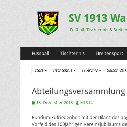
SV 1913 Wa
Fußball, Tischtennis & Breite
Primäres
Zum
Fussball
Tischtennis
Breitensport
Inhalt
Menü
springen
Start
»
Tischtennis
»
TT-Archiv
»
Saison 20
Abteilungsversammlung
Veröffentlicht
Autor
15. Dezember 2013
MLS14
am
Rundum Zufriedenheit mit der Bilanz des abg
Vorfeld des 100jährigen Vereinsjubiläums d