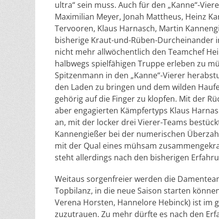
ultra“ sein muss. Auch für den „Kanne“-Vier
Maximilian Meyer, Jonah Mattheus, Heinz Ka
Tervooren, Klaus Harnasch, Martin Kannengie
bisherige Kraut-und-Rüben-Durcheinander in
nicht mehr allwöchentlich den Teamchef Hei
halbwegs spielfähigen Truppe erleben zu mü
Spitzenmann in den „Kanne“-Vierer herabst
den Laden zu bringen und dem wilden Haufen
gehörig auf die Finger zu klopfen. Mit der R
aber engagierten Kämpfertyps Klaus Harnasc
an, mit der locker drei Vierer-Teams bestüc
Kannengießer bei der numerischen Überzah
mit der Qual eines mühsam zusammengekrat
steht allerdings nach den bisherigen Erfahr
Weitaus sorgenfreier werden die Damenteam
Topbilanz, in die neue Saison starten können
Verena Horsten, Hannelore Hebinck) ist im g
zuzutrauen. Zu mehr dürfte es nach den Erf