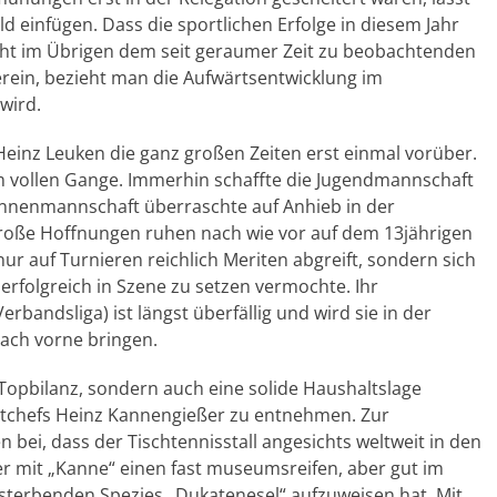
ld einfügen. Dass die sportlichen Erfolge in diesem Jahr
ht im Übrigen dem seit geraumer Zeit zu beobachtenden
erein, bezieht man die Aufwärtsentwicklung im
wird.
einz Leuken die ganz großen Zeiten erst einmal vorüber.
m vollen Gange. Immerhin schaffte die Jugendmannschaft
erinnenmannschaft überraschte auf Anhieb in der
 Große Hoffnungen ruhen nach wie vor auf dem 13jährigen
ur auf Turnieren reichlich Meriten abgreift, sondern sich
erfolgreich in Szene zu setzen vermochte. Ihr
rbandsliga) ist längst überfällig und wird sie in der
nach vorne bringen.
 Topbilanz, sondern auch eine solide Haushaltslage
rtchefs Heinz Kannengießer zu entnehmen. Zur
 bei, dass der Tischtennisstall angesichts weltweit in den
r mit „Kanne“ einen fast museumsreifen, aber gut im
sterbenden Spezies „Dukatenesel“ aufzuweisen hat. Mit