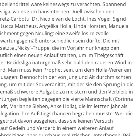
Tabellendrittel wäre keineswegs zu verachten. Spannend
dsliga, wo es zum hausinternen Duell zwischen den
tz-Carbotti, Dr. Nicole van de Locht, Ines Vogel, Sigrid
, Lucca Mattheus, Angelika Holla, Linda Horsten, Manuela
hment gegen Neuling: eine zweifellos reizvolle
wartungsgemäß unterschiedlich sein dürfte. Die mit
setzte „Nicky“-Truppe, die im Vorjahr nur knapp den
mutlich einen neuen Anlauf starten, um im Titelgeschäft
er Bezirksliga naturgemäß sehr bald den raueren Wind in
d. Man muss kein Prophet sein, um dem Holla-Vierer ein
usagen. Dennoch: in der von Jung und Alt durchmischten
g, um mit der Souveränität, mit der sie den Sprung in die
gemäß schwerere Aufgabe zu meistern und den Verbleib in
tungen begleiten dagegen die vierte Mannschaft (Corinna
, Marianne Sieben, Anke Holla), die im letzten Jahr als
 Relegation ihre Aufstiegschancen begraben musste. Wer die
getrost davon ausgehen, dass sie keinen Versuch
auf Gedeih und Verderb in einem weiteren Anlauf
 ehrgeiziges, aber durchaus realistisches Unterfangen. Bei