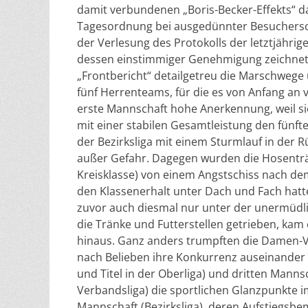
damit verbundenen „Boris-Becker-Effekts“ d
Tagesordnung bei ausgedünnter Besuchersc
der Verlesung des Protokolls der letztjähr
dessen einstimmiger Genehmigung zeichnet
„Frontbericht“ detailgetreu die Marschwege
fünf Herrenteams, für die es von Anfang an 
erste Mannschaft hohe Anerkennung, weil sie
mit einer stabilen Gesamtleistung den fünfte
der Bezirksliga mit einem Sturmlauf in der R
außer Gefahr. Dagegen wurden die Hosenträge
Kreisklasse) von einem Angstschiss nach dem
den Klassenerhalt unter Dach und Fach hatten
zuvor auch diesmal nur unter der unermüdli
die Tränke und Futterstellen getrieben, ka
hinaus. Ganz anders trumpften die Damen-V
nach Belieben ihre Konkurrenz auseinander 
und Titel in der Oberliga) und dritten Mannsc
Verbandsliga) die sportlichen Glanzpunkte im
Mannschaft (Bezirksliga), deren Aufstiegsbe