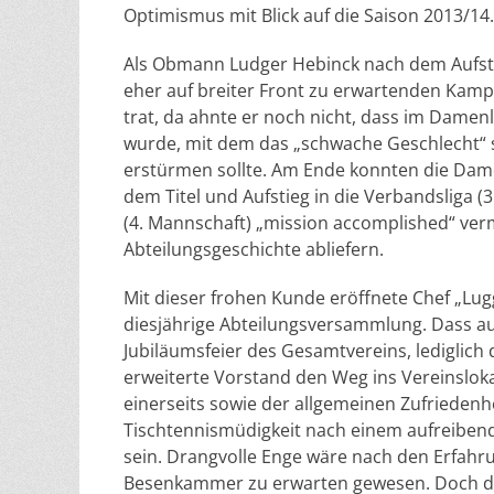
Optimismus mit Blick auf die Saison 2013/14
Als Obmann Ludger Hebinck nach dem Aufst
eher auf breiter Front zu erwartenden Kamp
trat, da ahnte er noch nicht, dass im Damen
wurde, mit dem das „schwache Geschlecht“ sc
erstürmen sollte. Am Ende konnten die Damen
dem Titel und Aufstieg in die Verbandsliga (
(4. Mannschaft) „mission accomplished“ verm
Abteilungsgeschichte abliefern.
Mit dieser frohen Kunde eröffnete Chef „Lu
diesjährige Abteilungsversammlung. Dass auc
Jubiläumsfeier des Gesamtvereins, lediglic
erweiterte Vorstand den Weg ins Vereinslo
einerseits sowie der allgemeinen Zufriedenh
Tischtennismüdigkeit nach einem aufreiben
sein. Drangvolle Enge wäre nach den Erfahrun
Besenkammer zu erwarten gewesen. Doch di