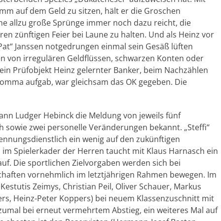
mm auf dem Geld zu sitzen, hält er die Groschen
ne allzu große Sprünge immer noch dazu reicht, die
en zünftigen Feier bei Laune zu halten. Und als Heinz vor
Pat“ Janssen notgedrungen einmal sein Gesäß lüften
en von irregulären Geldflüssen, schwarzen Konten oder
sein Prüfobjekt Heinz gelernter Banker, beim Nachzählen
 Komma aufgab, war gleichsam das OK gegeben. Die
nn Ludger Hebinck die Meldung von jeweils fünf
sowie zwei personelle Veränderungen bekannt. „Steffi“
nnungsdienstlich ein wenig auf den zukünftigen
im Spielerkader der Herren taucht mit Klaus Harnasch ein
uf. Die sportlichen Zielvorgaben werden sich bei
haften vornehmlich im letztjährigen Rahmen bewegen. Im
estutis Zeimys, Christian Peil, Oliver Schauer, Markus
ers, Heinz-Peter Koppers) bei neuem Klassenzuschnitt mit
zumal bei erneut vermehrtem Abstieg, ein weiteres Mal auf