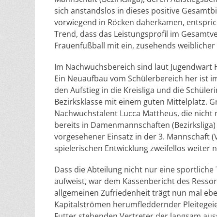
sich anstandslos in dieses positive Gesamtbi
vorwiegend in Röcken daherkamen, entspric
Trend, dass das Leistungsprofil im Gesamtv
Frauenfußball mit ein, zusehends weiblicher 
Im Nachwuchsbereich sind laut Jugendwart H
Ein Neuaufbau vom Schülerbereich her ist i
den Aufstieg in die Kreisliga und die Schül
Bezirksklasse mit einem guten Mittelplatz.
Nachwuchstalent Lucca Mattheus, die nicht n
bereits in Damenmannschaften (Bezirksliga) 
vorgesehener Einsatz in der 3. Mannschaft (Ve
spielerischen Entwicklung zweifellos weiter 
Dass die Abteilung nicht nur eine sportliche
aufweist, war dem Kassenbericht des Resso
allgemeinen Zufriedenheit trägt nun mal eben
Kapitalströmen herumfleddernder Pleitegeie
Futter stehenden Vertreter der langsam aus