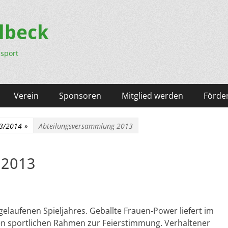
lbeck
nsport
Verein
Sponsoren
Mitglied werden
Förder
13/2014
»
Abteilungsversammlung 2013
 2013
elaufenen Spieljahres. Geballte Frauen-Power liefert im
en sportlichen Rahmen zur Feierstimmung. Verhaltener