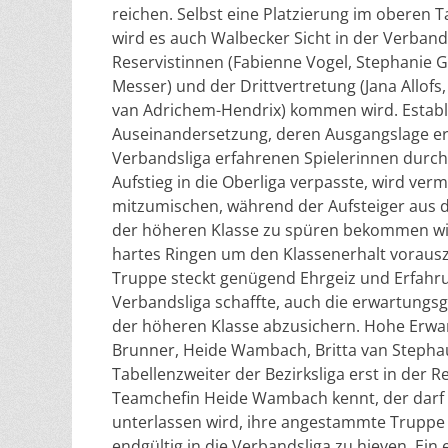
reichen. Selbst eine Platzierung im oberen 
wird es auch Walbecker Sicht in der Verban
Reservistinnen (Fabienne Vogel, Stephanie Gre
Messer) und der Drittvertretung (Jana Allofs
van Adrichem-Hendrix) kommen wird. Establis
Auseinandersetzung, deren Ausgangslage er
Verbandsliga erfahrenen Spielerinnen durch
Aufstieg in die Oberliga verpasste, wird ver
mitzumischen, während der Aufsteiger aus d
der höheren Klasse zu spüren bekommen wir
hartes Ringen um den Klassenerhalt vorausz
Truppe steckt genügend Ehrgeiz und Erfahrun
Verbandsliga schaffte, auch die erwartungs
der höheren Klasse abzusichern. Hohe Erwar
Brunner, Heide Wambach, Britta van Stephaudt
Tabellenzweiter der Bezirksliga erst in der
Teamchefin Heide Wambach kennt, der darf 
unterlassen wird, ihre angestammte Truppe 
endgültig in die Verbandsliga zu hieven. Ein