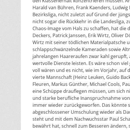
den Klassenerhalt konzentrieren müssen. Am
Harald van Bühren, Frank Kaenders, Ludwig
Bezirksliga, nicht zuletzt auf Grund der jü
nicht sogar die Rückkehr in die Landesliga, 
Chaos-Image vom Hals zu schaffen, hat die d
Deckers, Patrick Janssen, Erik Wirtz, Oliver D
Wirtz mit seiner tödlichen Materialpatsche 
schlappschwänzelnde Kameraden sowie Altm
jahrelangen Haareraufen zwar kahl gerupft, a
wertvolle Dienste leisten. Es wäre schon vie
voll wären und es nicht, wie im Vorjahr, auf
vierte Mannschaft (Heinz Leuken, Guido Back
Fleuren, Markus Günther, Michael Cools, Paul
eine Schüppe drauflegen müssen, um sich nic
und starke berufliche Inanspruchnahme von 
immer wieder zurückgeworfen. Das könnte si
abgeschlossener Umschulung wieder als Dau
steht und mit dem Nachwuchsstar Paul Schad
bewährt hat, schnell zum Besseren ändern, 