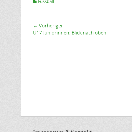
Kategorien
Fussball
Beitragsnavigation
← Vorheriger
Vorheriger
U17-Juniorinnen: Blick nach oben!
Beitrag: