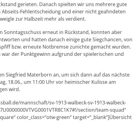
ckstand gerieten. Danach spielten wir uns mehrere gute
n Abseits-Fehlentscheidung und einer nicht geahndeten
eigle zur Halbzeit mehr als verdient.
en Sonntagsschuss erneut in Rückstand, konnten aber
ntworten und hatten danach einige gute Siegchancen, von
spfiff bzw. erneute Notbremse zunichte gemacht wurden.
 war der Punktgewinn aufgrund der spielerischen und
en Siegfried Materborn an, um sich dann auf das nächste
ag, 18.06., um 11:00 Uhr vor heimischer Kulisse am
gen wird.
sball.de/mannschaft/sv-1913-walbeck-sv-1913-walbeck-
DD7U0000000VTVG0001VTR8C1K7#!/section/team-squad“
quare“ color_class=“otw-green“ target=“_blank“]Übersicht
]