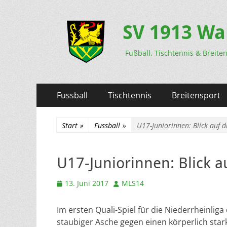
SV 1913 Wa
Fußball, Tischtennis & Breite
Primäres
Zum
Fussball
Tischtennis
Breitensport
Inhalt
Menü
springen
Start
»
Fussball
»
U17-Juniorinnen: Blick auf d
U17-Juniorinnen: Blick a
Veröffentlicht
Autor
13. Juni 2017
MLS14
am
Im ersten Quali-Spiel für die Niederrheinlig
staubiger Asche gegen einen körperlich sta