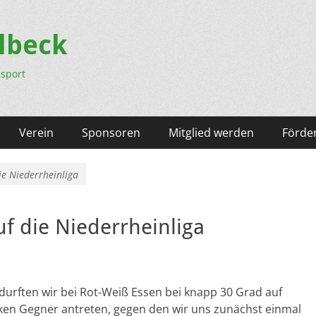
lbeck
nsport
Verein
Sponsoren
Mitglied werden
Förder
ie Niederrheinliga
uf die Niederrheinliga
a durften wir bei Rot-Weiß Essen bei knapp 30 Grad auf
rken Gegner antreten, gegen den wir uns zunächst einmal