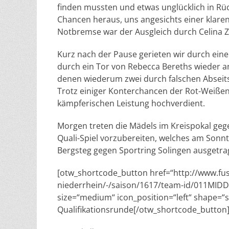
finden mussten und etwas unglücklich in Rü
Chancen heraus, uns angesichts einer klare
Notbremse war der Ausgleich durch Celina Zw
Kurz nach der Pause gerieten wir durch ein
durch ein Tor von Rebecca Bereths wieder a
denen wiederum zwei durch falschen Abseit
Trotz einiger Konterchancen der Rot-Weißen
kämpferischen Leistung hochverdient.
Morgen treten die Mädels im Kreispokal geg
Quali-Spiel vorzubereiten, welches am Sonnt
Bergsteg gegen Sportring Solingen ausgetra
[otw_shortcode_button href=“http://www.fus
niederrhein/-/saison/1617/team-id/011MI
size=“medium“ icon_position=“left“ shape=“s
Qualifikationsrunde[/otw_shortcode_button