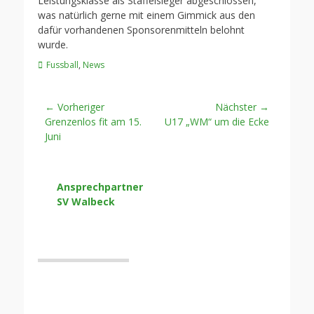
Leistungsklasse als Staffelsieger abgeschlossen,
was natürlich gerne mit einem Gimmick aus den
dafür vorhandenen Sponsorenmitteln belohnt
wurde.
Kategorien
Fussball
,
News
Beitragsnavigation
← Vorheriger
Nächster →
Vorheriger
Nächster
Grenzenlos fit am 15.
U17 „WM“ um die Ecke
Beitrag:
Beitrag:
Juni
Ansprechpartner
SV Walbeck