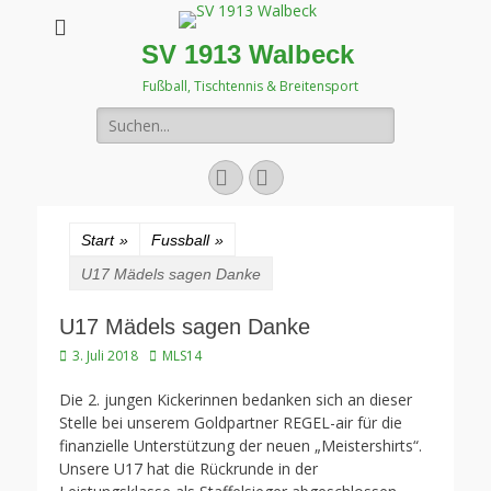
SV 1913 Walbeck
Fußball, Tischtennis & Breitensport
Suchen
nach:
Facebook
Instagram
Start
»
Fussball
»
U17 Mädels sagen Danke
U17 Mädels sagen Danke
Veröffentlicht
Autor
3. Juli 2018
MLS14
am
Die 2. jungen Kickerinnen bedanken sich an dieser
Stelle bei unserem Goldpartner REGEL-air für die
finanzielle Unterstützung der neuen „Meistershirts“.
Unsere U17 hat die Rückrunde in der