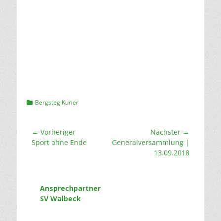
Kategorien
Bergsteg Kurier
Beitragsnavigation
← Vorheriger
Nächster →
Vorheriger
Nächster
Sport ohne Ende
Generalversammlung |
Beitrag:
Beitrag:
13.09.2018
Ansprechpartner
SV Walbeck