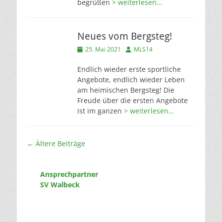
begrüßen
> weiterlesen…
Neues vom Bergsteg!
Veröffentlicht
Autor
25. Mai 2021
MLS14
am
Endlich wieder erste sportliche
Angebote, endlich wieder Leben
am heimischen Bergsteg! Die
Freude über die ersten Angebote
ist im ganzen
> weiterlesen…
Beitragsnavigation
←
Ältere Beiträge
Ansprechpartner
SV Walbeck