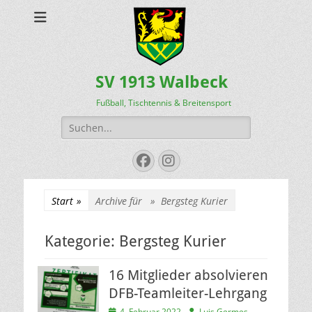
SV 1913 Walbeck
Fußball, Tischtennis & Breitensport
Suchen
nach:
Facebook
Instagram
Start
»
Archive für »
Bergsteg Kurier
Kategorie:
Bergsteg Kurier
16 Mitglieder absolvieren
DFB-Teamleiter-Lehrgang
Veröffentlicht
Autor
4. Februar 2022
Luis Germes