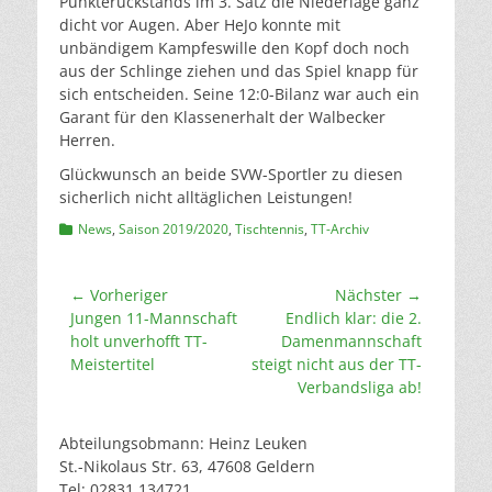
Punkterückstands im 3. Satz die Niederlage ganz
dicht vor Augen. Aber HeJo konnte mit
unbändigem Kampfeswille den Kopf doch noch
aus der Schlinge ziehen und das Spiel knapp für
sich entscheiden. Seine 12:0-Bilanz war auch ein
Garant für den Klassenerhalt der Walbecker
Herren.
Glückwunsch an beide SVW-Sportler zu diesen
sicherlich nicht alltäglichen Leistungen!
Kategorien
News
,
Saison 2019/2020
,
Tischtennis
,
TT-Archiv
Beitragsnavigation
← Vorheriger
Nächster →
Vorheriger
Nächster
Jungen 11-Mannschaft
Endlich klar: die 2.
Beitrag:
Beitrag:
holt unverhofft TT-
Damenmannschaft
Meistertitel
steigt nicht aus der TT-
Verbandsliga ab!
Abteilungsobmann: Heinz Leuken
St.-Nikolaus Str. 63, 47608 Geldern
Tel: 02831 134721