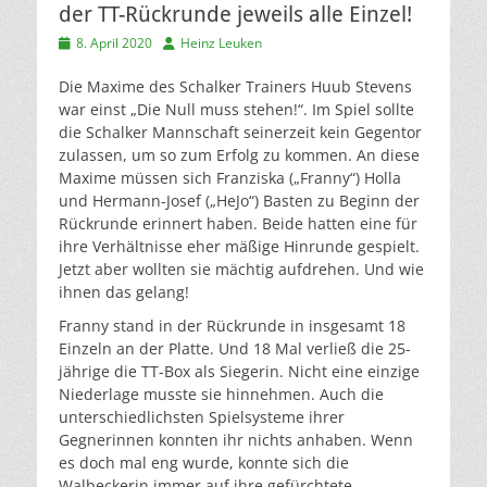
der TT-Rückrunde jeweils alle Einzel!
Veröffentlicht
Autor
8. April 2020
Heinz Leuken
am
Die Maxime des Schalker Trainers Huub Stevens
war einst „Die Null muss stehen!“. Im Spiel sollte
die Schalker Mannschaft seinerzeit kein Gegentor
zulassen, um so zum Erfolg zu kommen. An diese
Maxime müssen sich Franziska („Franny“) Holla
und Hermann-Josef („HeJo“) Basten zu Beginn der
Rückrunde erinnert haben. Beide hatten eine für
ihre Verhältnisse eher mäßige Hinrunde gespielt.
Jetzt aber wollten sie mächtig aufdrehen. Und wie
ihnen das gelang!
Franny stand in der Rückrunde in insgesamt 18
Einzeln an der Platte. Und 18 Mal verließ die 25-
jährige die TT-Box als Siegerin. Nicht eine einzige
Niederlage musste sie hinnehmen. Auch die
unterschiedlichsten Spielsysteme ihrer
Gegnerinnen konnten ihr nichts anhaben. Wenn
es doch mal eng wurde, konnte sich die
Walbeckerin immer auf ihre gefürchtete