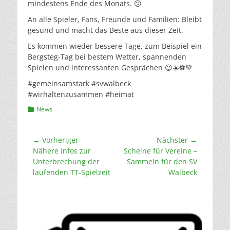
mindestens Ende des Monats. 😕
An alle Spieler, Fans, Freunde und Familien: Bleibt
gesund und macht das Beste aus dieser Zeit.
Es kommen wieder bessere Tage, zum Beispiel ein
Bergsteg-Tag bei bestem Wetter, spannenden
Spielen und interessanten Gesprächen 😉☀️⚽️💚
#gemeinsamstark #svwalbeck
#wirhaltenzusammen #heimat
Kategorien
News
Beitragsnavigation
← Vorheriger
Nächster →
Vorheriger
Nächster
Nähere Infos zur
Scheine für Vereine –
Beitrag:
Beitrag:
Unterbrechung der
Sammeln für den SV
laufenden TT-Spielzeit
Walbeck