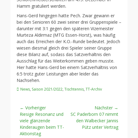
Hamm gratuliert werden.
Hans-Gerd hingegen hatte Pech. Zwar gewann er
bei den Senioren 60 zwei seiner drei Gruppenspiele –
darunter mit 3:1 gegen den späteren Vizemeister
Murteza Aldirmaz (MTG Essen-Horst), was häufig
auch das Erreichen der K.O.-Runde bedeutet. Jedoch
wiesen diesmal gleich drei Spieler seiner Gruppe
diese Bilanz auf, sodass das Satzverhältnis den
Ausschlag für das Weiterkommen geben musste.
Hier hatte Hans-Gerd bei einem Satzverhältnis von
6:5 trotz guter Leistungen aber leider das
Nachsehen.
Kategorien
News
,
Saison 2021/2022
,
Tischtennis
,
TT-Archiv
Beitragsnavigation
← Vorheriger
Nächster →
Vorheriger
Nächster
Riesige Resonanz und
SC Paderborn 07 nimmt
Beitrag:
Beitrag:
viele glänzende
den Walbecker Jannis
Kinderaugen beim TT-
Pütz unter Vertrag
Aktionstag