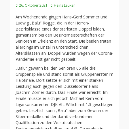
Veröffentlicht
Autor
26. Oktober 2021
Heinz Leuken
am
Am Wochenende gingen Hans-Gerd Sommer und
Ludwig „Balu“ Rogge, die in der Herren-
Bezirksklasse eines der stärksten Doppel bilden,
gemeinsam bei den Bezirksmeisterschaften der
Senioren in Erkelenz an den Start. Die beiden traten
allerdings im Einzel in unterschiedlichen
Altersklassen an; Doppel wurden wegen der Corona-
Pandemie erst gar nicht gespielt.
„Balu“ gewann bei den Senioren 65 alle drei
Gruppenspiele und stand somit als Gruppenerster im
Halbfinale. Dort setzte er sich mit einer starken
Leistung auch gegen den Düsseldorfer Hans
Joachim Zörner durch. Das Finale war erreicht. Im
Finale musste er sich jedoch Michael Kern vom
Ligarkonkurrenten DJK VfL Willich mit 1:3 geschlagen
geben. Letztlich kann „Balu“ aber zum Gewinn der
Silbermedaille und der damit verbundenen
Qualifikation zu den Westdeutschen
Seniorenmeisterschaften am 4./5. Dezember in