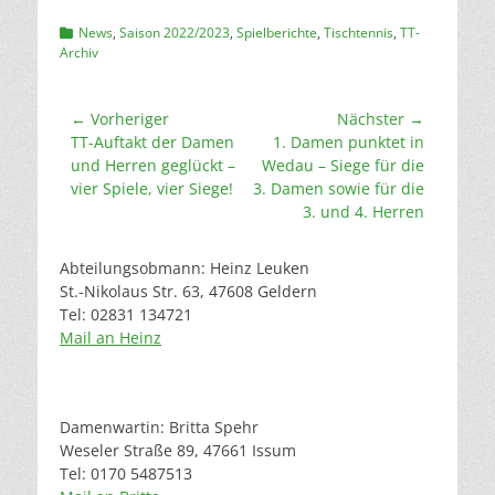
Kategorien
News
,
Saison 2022/2023
,
Spielberichte
,
Tischtennis
,
TT-
Archiv
Beitragsnavigation
← Vorheriger
Nächster →
Vorheriger
Nächster
TT-Auftakt der Damen
1. Damen punktet in
Beitrag:
Beitrag:
und Herren geglückt –
Wedau – Siege für die
vier Spiele, vier Siege!
3. Damen sowie für die
3. und 4. Herren
Abteilungsobmann: Heinz Leuken
St.-Nikolaus Str. 63, 47608 Geldern
Tel: 02831 134721
Mail an Heinz
Damenwartin: Britta Spehr
Weseler Straße 89, 47661 Issum
Tel: 0170 5487513