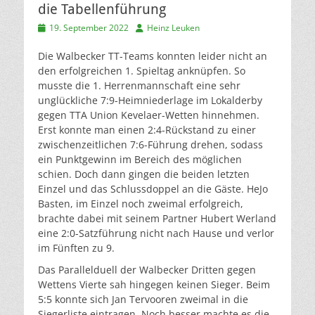
die Tabellenführung
Veröffentlicht
Autor
19. September 2022
Heinz Leuken
am
Die Walbecker TT-Teams konnten leider nicht an
den erfolgreichen 1. Spieltag anknüpfen. So
musste die 1. Herrenmannschaft eine sehr
unglückliche 7:9-Heimniederlage im Lokalderby
gegen TTA Union Kevelaer-Wetten hinnehmen.
Erst konnte man einen 2:4-Rückstand zu einer
zwischenzeitlichen 7:6-Führung drehen, sodass
ein Punktgewinn im Bereich des möglichen
schien. Doch dann gingen die beiden letzten
Einzel und das Schlussdoppel an die Gäste. HeJo
Basten, im Einzel noch zweimal erfolgreich,
brachte dabei mit seinem Partner Hubert Werland
eine 2:0-Satzführung nicht nach Hause und verlor
im Fünften zu 9.
Das Parallelduell der Walbecker Dritten gegen
Wettens Vierte sah hingegen keinen Sieger. Beim
5:5 konnte sich Jan Tervooren zweimal in die
Siegerliste eintragen. Noch besser machte es die