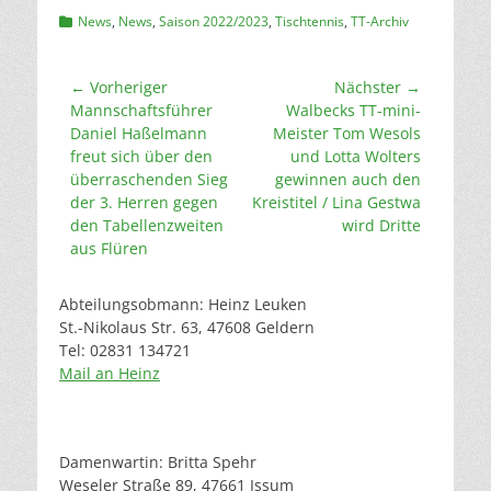
Kategorien
News
,
News
,
Saison 2022/2023
,
Tischtennis
,
TT-Archiv
Beitragsnavigation
← Vorheriger
Nächster →
Vorheriger
Nächster
Mannschaftsführer
Walbecks TT-mini-
Beitrag:
Beitrag:
Daniel Haßelmann
Meister Tom Wesols
freut sich über den
und Lotta Wolters
überraschenden Sieg
gewinnen auch den
der 3. Herren gegen
Kreistitel / Lina Gestwa
den Tabellenzweiten
wird Dritte
aus Flüren
Abteilungsobmann: Heinz Leuken
St.-Nikolaus Str. 63, 47608 Geldern
Tel: 02831 134721
Mail an Heinz
Damenwartin: Britta Spehr
Weseler Straße 89, 47661 Issum