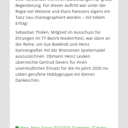
Begeisterung. Für diesen Auftritt war unter der
Regie von Melanie und Klara Paessens eigens ein
Tanz neu choreographiert worden – mit tollem
Erfolg!
Sebastian Tholen, Mitglied im Ausschuss für
Ehrungen im TT-Bezirk Niederrhein, war dann an
der Reihe, um Sue Boekholt und Heinz
Kannengießer mit der Bronzenen Spielernadel
auszuzeichnen. Obmann Heinz Leuken
überreichte Gertrud Devers für ihren
unermüdlichen Einsatz für die im Jahre 2020 ins
Leben gerufene Hobbygruppe ein kleines
Dankeschön.
Kategorien
News
,
News
,
Saison 2023/2024
,
Tischtennis
,
TT-Archiv