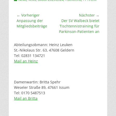
Beitragsnavigation
← Vorheriger
Nächster →
Vorheriger
Nächster
Anpassung der
Der SV Walbeck bietet
Beitrag:
Beitrag:
Mitgliedsbeiträge
Tischtennistraining für
Parkinson-Patienten an
Abteilungsobmann: Heinz Leuken
St.-Nikolaus Str. 63, 47608 Geldern
Tel: 02831 134721
Mail an Heinz
Damenwartin: Britta Spehr
Weseler Straße 89, 47661 Issum
Tel: 0170 5487513
Mail an Britta