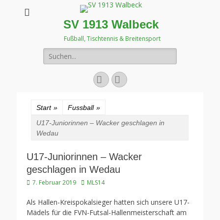
SV 1913 Walbeck
Fußball, Tischtennis & Breitensport
Suchen
nach:
Facebook
Instagram
Start
»
Fussball
»
U17-Juniorinnen – Wacker geschlagen in
Wedau
U17-Juniorinnen – Wacker
geschlagen in Wedau
Veröffentlicht
Autor
7. Februar 2019
MLS14
am
Als Hallen-Kreispokalsieger hatten sich unsere U17-
Mädels für die FVN-Futsal-Hallenmeisterschaft am