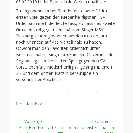
03.02.2019 in der Sportschule Wedau qualifiziert.
Zu ungewohnt früher Stunde fehlte beim 0:1 im
ersten Spiel gegen den Niederrheinligisten TSV
Urdenbach noch der letzte Biss, so dass das zweite
Gruppenspiel gegen den späteren Sieger MSV
Duisburg schon gewonnen werden musste, um
noch Chancen auf das Viertelfinale zu haben.
Obwohl man den Favoriten ordentlich unter
Beschuss nahm, siegte am Ende die Cleverness des
Regionalligisten. Im letzten Spiel gegen den SV
Vorst, ebenfalls Niederrheinligist, gelang mit einem
2:2 und dem dritten Platz in der Gruppe ein
versöhnlicher Abschluss.
Kategorien
Fussball
,
News
Beitragsnavigation
← Vorheriger
Nächster →
Vorheriger
Nächster
Felix Hendrix startete bei
Vereinsmeisterschaften