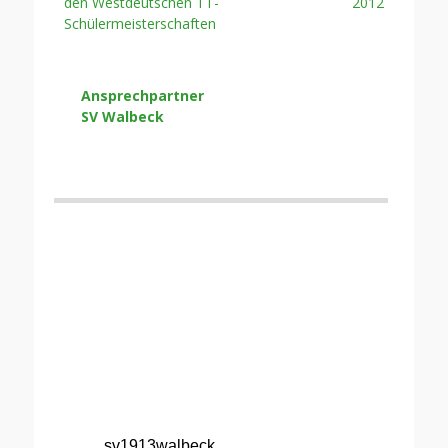
Beitrag:
Beitrag:
den Westdeutschen TT-
2012
Schülermeisterschaften
Ansprechpartner
SV Walbeck
sv1913walbeck