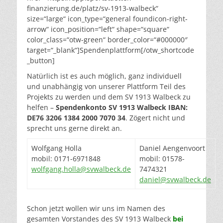
finanzierung.de/platz/sv-1913-walbeck“
size=“large“ icon_type=“general foundicon-right-
arrow“ icon_position=“left“ shape=“square“
color_class=“otw-green“ border_color=“#000000″
target=“_blank“]Spendenplattform[/otw_shortcode
_button]
Natürlich ist es auch möglich, ganz individuell
und unabhängig von unserer Plattform Teil des
Projekts zu werden und dem SV 1913 Walbeck zu
helfen –
Spendenkonto SV 1913 Walbeck IBAN:
DE76 3206 1384 2000 7070 34
. Zögert nicht und
sprecht uns gerne direkt an.
Wolfgang Holla
Daniel Aengenvoort
mobil: 0171-6971848
mobil: 01578-
wolfgang.holla@svwalbeck.de
7474321
daniel@svwalbeck.de
Schon jetzt wollen wir uns im Namen des
gesamten Vorstandes des SV 1913 Walbeck
bei