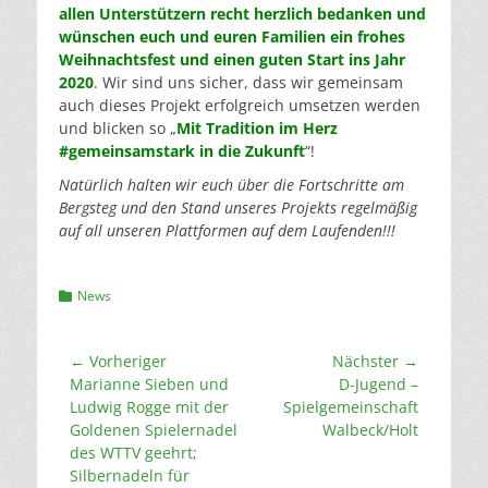
allen Unterstützern recht herzlich bedanken und
wünschen euch und euren Familien ein frohes
Weihnachtsfest und einen guten Start ins Jahr
2020
. Wir sind uns sicher, dass wir gemeinsam
auch dieses Projekt erfolgreich umsetzen werden
und blicken so „
Mit Tradition im Herz
#gemeinsamstark in die Zukunft
“!
Natürlich halten wir euch über die Fortschritte am
Bergsteg und den Stand unseres Projekts regelmäßig
auf all unseren Plattformen auf dem Laufenden!!!
Kategorien
News
Beitragsnavigation
← Vorheriger
Nächster →
Vorheriger
Nächster
Marianne Sieben und
D-Jugend –
Beitrag:
Beitrag:
Ludwig Rogge mit der
Spielgemeinschaft
Goldenen Spielernadel
Walbeck/Holt
des WTTV geehrt;
Silbernadeln für