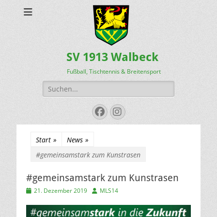
SV 1913 Walbeck
Fußball, Tischtennis & Breitensport
Suchen
nach:
Facebook
Instagram
Start
»
News
»
#gemeinsamstark zum Kunstrasen
#gemeinsamstark zum Kunstrasen
Veröffentlicht
Autor
21. Dezember 2019
MLS14
am