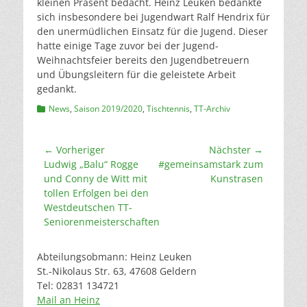
kleinen Präsent bedacht. Heinz Leuken bedankte
sich insbesondere bei Jugendwart Ralf Hendrix für
den unermüdlichen Einsatz für die Jugend. Dieser
hatte einige Tage zuvor bei der Jugend-
Weihnachtsfeier bereits den Jugendbetreuern
und Übungsleitern für die geleistete Arbeit
gedankt.
Kategorien
News
,
Saison 2019/2020
,
Tischtennis
,
TT-Archiv
Beitragsnavigation
← Vorheriger
Nächster →
Vorheriger
Nächster
Ludwig „Balu“ Rogge
#gemeinsamstark zum
Beitrag:
Beitrag:
und Conny de Witt mit
Kunstrasen
tollen Erfolgen bei den
Westdeutschen TT-
Seniorenmeisterschaften
Abteilungsobmann: Heinz Leuken
St.-Nikolaus Str. 63, 47608 Geldern
Tel: 02831 134721
Mail an Heinz