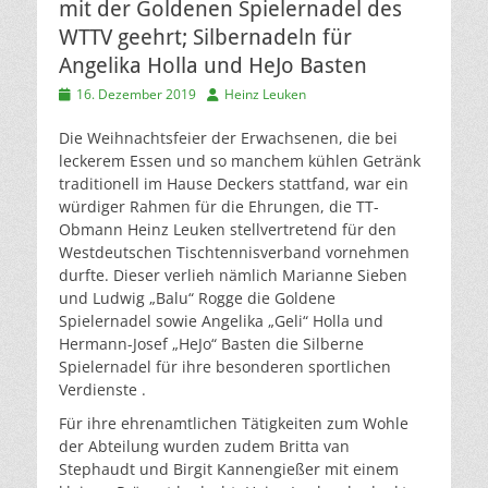
mit der Goldenen Spielernadel des
WTTV geehrt; Silbernadeln für
Angelika Holla und HeJo Basten
Veröffentlicht
Autor
16. Dezember 2019
Heinz Leuken
am
Die Weihnachtsfeier der Erwachsenen, die bei
leckerem Essen und so manchem kühlen Getränk
traditionell im Hause Deckers stattfand, war ein
würdiger Rahmen für die Ehrungen, die TT-
Obmann Heinz Leuken stellvertretend für den
Westdeutschen Tischtennisverband vornehmen
durfte. Dieser verlieh nämlich Marianne Sieben
und Ludwig „Balu“ Rogge die Goldene
Spielernadel sowie Angelika „Geli“ Holla und
Hermann-Josef „HeJo“ Basten die Silberne
Spielernadel für ihre besonderen sportlichen
Verdienste .
Für ihre ehrenamtlichen Tätigkeiten zum Wohle
der Abteilung wurden zudem Britta van
Stephaudt und Birgit Kannengießer mit einem