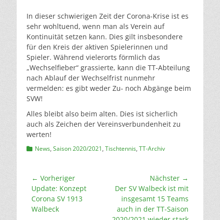
am
In dieser schwierigen Zeit der Corona-Krise ist es
sehr wohltuend, wenn man als Verein auf
Kontinuität setzen kann. Dies gilt insbesondere
für den Kreis der aktiven Spielerinnen und
Spieler. Während vielerorts förmlich das
„Wechselfieber“ grassierte, kann die TT-Abteilung
nach Ablauf der Wechselfrist nunmehr
vermelden: es gibt weder Zu- noch Abgänge beim
SVW!
Alles bleibt also beim alten. Dies ist sicherlich
auch als Zeichen der Vereinsverbundenheit zu
werten!
Kategorien
News
,
Saison 2020/2021
,
Tischtennis
,
TT-Archiv
Beitragsnavigation
← Vorheriger
Nächster →
Vorheriger
Nächster
Update: Konzept
Der SV Walbeck ist mit
Beitrag:
Beitrag:
Corona SV 1913
insgesamt 15 Teams
Walbeck
auch in der TT-Saison
2020/2021 wieder stark