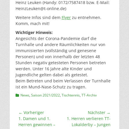
Heinz Leuken (Handy: 0172/7587418 bzw. E-Mail:
HeinzLeuken@t-online.de
)
Weitere Infos sind dem
Flyer
zu entnehmen.
Komm, mach mit!
Wichtiger Hinweis:
Angesichts der Corona-Pandemie darf die
Turnhalle und andere Räumlichkeiten nur von
immunisierten (vollständig und genesene
Personen) und von innerhalb der letzten 48
Stunden negativ getesteten Personen betreten
werden. Unter 16 Jahre alte Kinder und
Jugendliche gelten dabei als getestet.
Beim Betreten und beim Verlassen der Turnhalle
ist ein Mund-Nase-Schutz zu tragen.
Kategorien
News
,
Saison 2021/2022
,
Tischtennis
,
TT-Archiv
Beitragsnavigation
← Vorheriger
Nächster →
Vorheriger
Nächster
1. Damen und 1.
1. Herren verlieren TT-
Beitrag:
Beitrag:
Herren gewinnen –
Lokalderby – Jungen