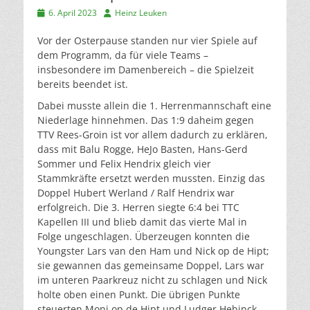
Veröffentlicht
Autor
6. April 2023
Heinz Leuken
am
Vor der Osterpause standen nur vier Spiele auf
dem Programm, da für viele Teams –
insbesondere im Damenbereich – die Spielzeit
bereits beendet ist.
Dabei musste allein die 1. Herrenmannschaft eine
Niederlage hinnehmen. Das 1:9 daheim gegen
TTV Rees-Groin ist vor allem dadurch zu erklären,
dass mit Balu Rogge, HeJo Basten, Hans-Gerd
Sommer und Felix Hendrix gleich vier
Stammkräfte ersetzt werden mussten. Einzig das
Doppel Hubert Werland / Ralf Hendrix war
erfolgreich. Die 3. Herren siegte 6:4 bei TTC
Kapellen III und blieb damit das vierte Mal in
Folge ungeschlagen. Überzeugen konnten die
Youngster Lars van den Ham und Nick op de Hipt;
sie gewannen das gemeinsame Doppel, Lars war
im unteren Paarkreuz nicht zu schlagen und Nick
holte oben einen Punkt. Die übrigen Punkte
steuerten Moni op de Hipt und Ludger Hebinck