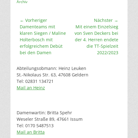
Archiv
Beitragsnavigation
← Vorheriger
Nächster →
Vorheriger
Nächster
Damenteams mit
Mit einem Einzelsieg
Beitrag:
Beitrag:
klaren Siegen / Maline
von Sven Deckers bei
Holterbosch mit
der 4. Herren endete
erfolgreichem Debüt
die TT-Spielzeit
bei den Damen
2022/2023
Abteilungsobmann: Heinz Leuken
St.-Nikolaus Str. 63, 47608 Geldern
Tel: 02831 134721
Mail an Heinz
Damenwartin: Britta Spehr
Weseler Straße 89, 47661 Issum
Tel: 0170 5487513
Mail an Britta