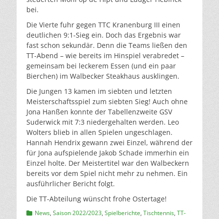
bei.
Die Vierte fuhr gegen TTC Kranenburg III einen
deutlichen 9:1-Sieg ein. Doch das Ergebnis war
fast schon sekundär. Denn die Teams ließen den
TT-Abend – wie bereits im Hinspiel verabredet –
gemeinsam bei leckerem Essen (und ein paar
Bierchen) im Walbecker Steakhaus ausklingen.
Die Jungen 13 kamen im siebten und letzten
Meisterschaftsspiel zum siebten Sieg! Auch ohne
Jona Hanßen konnte der Tabellenzweite GSV
Suderwick mit 7:3 niedergehalten werden. Leo
Wolters blieb in allen Spielen ungeschlagen.
Hannah Hendrix gewann zwei Einzel, während der
für Jona aufspielende Jakob Schade immerhin ein
Einzel holte. Der Meistertitel war den Walbeckern
bereits vor dem Spiel nicht mehr zu nehmen. Ein
ausführlicher Bericht folgt.
Die TT-Abteilung wünscht frohe Ostertage!
Kategorien
News
,
Saison 2022/2023
,
Spielberichte
,
Tischtennis
,
TT-