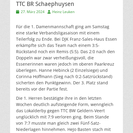
TTC BR Schaephuysen
Veröffentlicht
Autor
27. März 2024
Heinz Leuken
am
Für die 1. Damenmannschaft ging am Samstag
eine starke Verbandsligasaison mit einem
Teilerfolg zu Ende. Bei DJK Franz-Sales-Haus Essen
erkämpfte sich das Team nach einem 3:5-
Rückstand noch ein Remis (5:5). Das 2:0 nach den
Doppeln war zwar verheißungsvoll, die
Essenerinnen waren jedoch im oberen Paarkreuz
überlegen. Hanne Hebinck (2 Einzelsiege) und
Corinna Hoffmann (Sieg nach 0:2-Satzrückstand)
sicherten den Punktgewinn. Der 3. Platz stand
bereits vor der Partie fest.
Die 1. Herren bestätigte ihre in den letzten
Wochen deutlich aufsteigende Form, wenngleich
das Lokalderby gegen TTC BW Geldern-Veert
unglücklich mit 7:9 verloren ging. Beim Stande
von 7:7 musste man gleich zwei Fünf-Satz-
Niederlagen hinnehmen. HeJo Basten stach mit