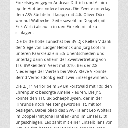
Einzelsiegen gegen Andreas Dittrich und Achim
op de Hipt besondere hervor. Die Zweite unterlag
dem ASV Süchteln II knapp mit 4:6. Oliver Dörr
war auf Walbecker Seite sowohl im Doppel (mit
Erik Wirtz) als auch in den Einzeln nicht zu
schlagen.
Die Dritte holte zunächst bei BV DJK Kellen V dank
der Siege von Ludger Hebinck und Jörg Loof im
unteren Paarkreuz ein 5:5-Unentschieden und
unterlag dann daheim der Zweitvertretung von
TTC BW Geldern-Veert mit 0:10. Bei der 2:8-
Niederlage der Vierten bei WRW Kleve V konnte
Bernd Verhölsdonk gleich zwei Einzel gewinnen.
Die 2. J11 verlor beim SV BR Forstwald mit 1:9; den
Ehrenpunkt besorgte Amelie Fleuren. Die J15
konnte den TTC BR Schaephuysen, der in der
Hinrunde noch Meister geworden ist, mit 6:4
besiegen. Dabei blieb das SVW-Talent Leo Wolters
im Doppel (mit Jona Hanßen) und im Einzel (3:0)
ungeschlagen. Leo zählt mit einer Einzelbilanz von