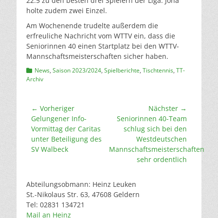
22:5 zu den besten drei Spielern der Liga. Jona
holte zudem zwei Einzel.
Am Wochenende trudelte außerdem die
erfreuliche Nachricht vom WTTV ein, dass die
Seniorinnen 40 einen Startplatz bei den WTTV-
Mannschaftsmeisterschaften sicher haben.
Kategorien
News
,
Saison 2023/2024
,
Spielberichte
,
Tischtennis
,
TT-
Archiv
Beitragsnavigation
← Vorheriger
Nächster →
Vorheriger
Nächster
Gelungener Info-
Seniorinnen 40-Team
Beitrag:
Beitrag:
Vormittag der Caritas
schlug sich bei den
unter Beteiligung des
Westdeutschen
SV Walbeck
Mannschaftsmeisterschaften
sehr ordentlich
Abteilungsobmann: Heinz Leuken
St.-Nikolaus Str. 63, 47608 Geldern
Tel: 02831 134721
Mail an Heinz