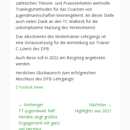
zahlreichen Theorie- und Praxiseinheiten wertvolle
Trainingsmethoden für das Coachen von
Jugendmannschaften kennengelernt. An dieser Stelle
auch vielen Dank an den TC Walbeck für die
unkomplizierte Nutzung des Vereinsheims!
Das Absolvieren des Kindertrainer-Lehrgangs ist
eine Voraussetzung für die Anmeldung zur Trainer
C-Lizenz des DFB.
Auch diese soll in 2022 am Bergsteg angeboten
werden.
Herzlichen Glückwunsch zum erfolgreichen
Abschluss des DFB-Lehrgangs!
Kategorien
Fussball
,
News
Beitragsnavigation
← Vorheriger
Nächster →
Vorheriger
Nächster
TT-Jugendwart Ralf
Highlights aus 2021
Beitrag:
Beitrag:
Hendrix zeigt großes
Engagement mit ganz
viel Herzblut